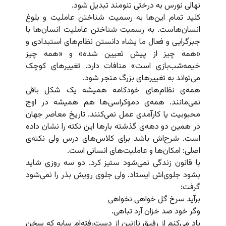
نهالی نورس به درختی تنومند تبدیل شود.
کلید تمام این‌ها به رسمیت شناختن عاملیت و بلوغ
انسان‌هاست. به رسمیت شناختن عاملیت انسان‌ها با
جبرگرایی و فعال ما یشاء دانستن نظام‌های استبدادی و
«همه چیز از پیش تعیین شده» و «همه چیز
خیمه‌شب‌بازی است» منافات دارد. تغییرهای کوچک
می‌تواند به تغییرهای بزرگ منجر شود.
همه‌ی نظام‌های خودکامه همیشه یک شکل باقی
نمی‌مانند. همه‌ی دموکراسی‌ها هم همیشه در اوج
محبوبیت یا کارآمدی عمل نمی‌کنند. تاریخ معاصر جهان
در همین دو دهه‌ی گذشته بارها این نکته را نشان داده
است. شرح‌اش باشد برای کلاس‌های درس ولی نکته‌ی
اصلی: امکان‌ها و عاملیت‌های انسانی است.
با قانون زندگی نمی‌شود ستیز کرد. دو سه روزی شاید
بشود جلوی‌اش ایستاد. ولی جلوی رویش بذر را نمی‌شود
گرفت:
برآید سرخ گل خواهی نخواهی
وگر خود صد خزان آرد تباهی.
یاد می‌کنم از رفیق نازنین از دست‌رفته‌ام سایه که سخن