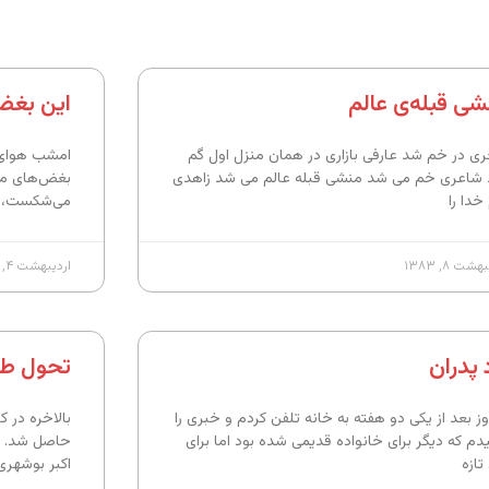
شی قبله‌ی عالم
این بغض 
ری در خم شد عارفی بازاری در همان منزل اول گم
امشب هوای گ
شاعری خم می شد منشی قبله عالم می شد زاهدی
بغض‌های مهجو
خدا را
می‌شکست، 
شت ۸, ۱۳۸۳
اردیبهشت ۴, ۱۳۸۳
 پدران
تحول طر
وز بعد از یکی دو هفته به خانه تلفن کردم و خبری را
بالاخره در 
دم که دیگر برای خانواده قدیمی شده بود اما برای
حاصل شد. ب
تازه
اکبر بوشهر