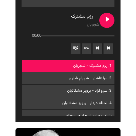
رزم مشترک
شجریان
00:00
1. رزم مشترک - شجریان
2. مرا عاشق - شهرام ناظری
3. سرو آزاد - پرویز مشکاتیان
4. لحظه دیدار - پرویز مشکاتیان
5. ای مجلسیان - ایرج بسطامی
6. ناکجاآبادی - حمیدرضا نوربخش