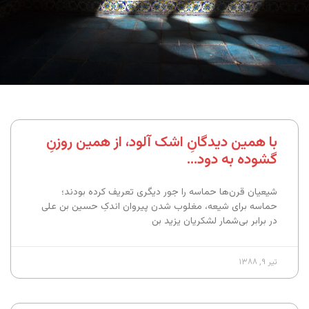
با همین دیدگانِ اشک آلود، از همین روزنِ
گشوده به دود…
شیعیان قرن‌ها حماسه را جور دیگری تعریف کرده بودند؛
حماسه برای شیعه، مغلوب شدن پیروان اندکِ حسین بن علی
در برابر بی‌شمار لشکریان یزید بن
تیر ۹, ۱۳۸۸