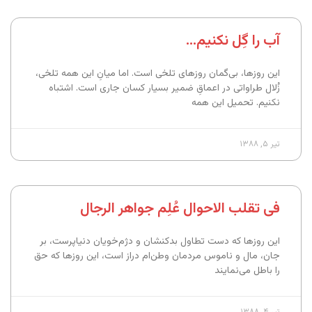
آب را گِل نکنیم…
این روزها، بی‌گمان روزهای تلخی است. اما میانِ این همه تلخی،
زُلال طراواتی در اعماقِ ضمیر بسیار کسان جاری است. اشتباه
نکنیم. تحمیل این همه
تیر ۵, ۱۳۸۸
فی تقلب الاحوال عُلِم جواهر الرجال
این روزها که دست تطاول بدکنشان و دژ‌م‌خویان دنیاپرست، بر
جان، مال و ناموس مردمان وطن‌ام دراز است، این روزها که حق
را باطل می‌نمایند
تیر ۴, ۱۳۸۸