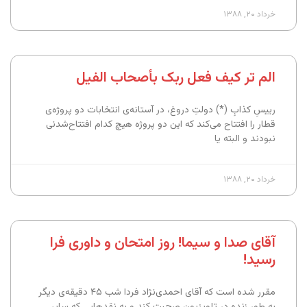
خرداد ۲۰, ۱۳۸۸
الم تر کیف فعل ربک بأصحاب الفیل
رییسِ کذابِ (*) دولتِ دروغ، در آستانه‌ی انتخابات دو پروژه‌ی
قطار را افتتاح می‌کند که این دو پروژه هیچ کدام افتتاح‌شدنی
نبودند و البته یا
خرداد ۲۰, ۱۳۸۸
آقای صدا و سیما! روز امتحان و داوری فرا
رسید!
مقرر شده است که آقای احمدی‌نژاد فردا شب ۴۵ دقیقه‌ی دیگر
به طور زنده در تلویزیون صحبت کند و به نقدهایی که سایر