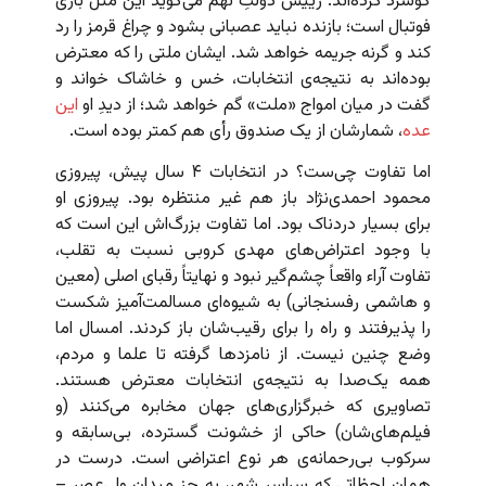
گوشزد کرده‌اند. رییس دولتِ نهم می‌گوید این مثل بازی
فوتبال است؛ بازنده نباید عصبانی بشود و چراغ قرمز را رد
کند و گرنه جریمه خواهد شد. ایشان ملتی را که معترض
بوده‌اند به نتیجه‌ی انتخابات، خس و خاشاک خواند و
گفت در میان امواج «ملت» گم خواهد شد؛ از دیدِ او
این
عده
، شمارشان از یک صندوق رأی هم کمتر بوده است.
اما تفاوت چی‌ست؟ در انتخابات ۴ سال پیش، پیروزی
محمود احمدی‌نژاد باز هم غیر منتظره بود. پیروزی او
برای بسیار دردناک بود. اما تفاوت بزرگ‌اش این است که
با وجود اعتراض‌های مهدی کروبی نسبت به تقلب،
تفاوت آراء واقعاً چشم‌گیر نبود و نهایتاً رقبای اصلی (معین
و هاشمی رفسنجانی) به شیوه‌ای مسالمت‌آمیز شکست
را پذیرفتند و راه را برای رقیب‌شان باز کردند. امسال اما
وضع چنین نیست. از نامزدها گرفته تا علما و مردم،
همه یک‌صدا به نتیجه‌ی انتخابات معترض هستند.
تصاویری که خبرگزاری‌های جهان مخابره می‌کنند (و
فیلم‌های‌شان) حاکی از خشونت گسترده، بی‌سابقه و
سرکوب بی‌رحمانه‌ی هر نوع اعتراضی است. درست در
همان لحظاتی که سراسر شهر، به جز میدان ولی‌عصر –