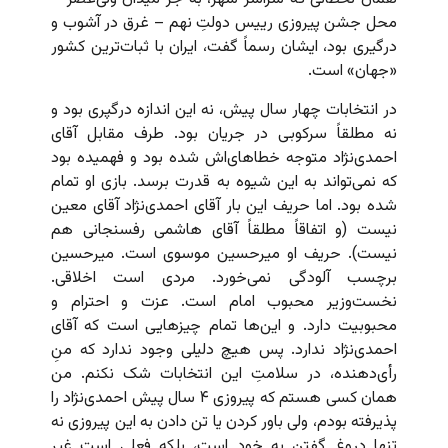
محل جشن پیروزی رییس دولتِ نهم – غرق در آشوب و
درگیری بود، ایشان رسماً گفت، ایران با ثبات‌ترین کشور
«جهان» است.
در انتخابات چهار سال پیش، نه این اندازه درگپری بود و
نه مطلقاً سرکوبی در جریان بود. طرف مقابل آقای
احمدی‌نژاد متوجه خطاهای‌اش شده بود و فهمیده بود
که نمی‌تواند به این شیوه به قدرت برسد. بازی او تمام
شده بود. اما حریف این بار آقای احمدی‌نژاد آقای معین
نیست (و اتفاقاً مطلقاً آقای هاشمی رفسنجانی هم
نیست). حریف او میرحسین موسوی است. میرحسین
برچسب آلودگی نمی‌خورد. مردی است اخلاقی.
نخست‌وزیر محبوب امام است. عزت و احترام و
محبوبیت دارد. و این‌ها تمام چیزهایی است که آقای
احمدی‌نژاد ندارد. پس هیچ دلیلی وجود ندارد که منِ
رأی‌دهنده، در سلامتِ این انتخابات شک نکنم. من
همان کسی هستم که پیروزی ۴ سال پیش احمدی‌نژاد را
پذیرفته بودم، ولی باور کردن یا تن دادن به این پیروزی نه
تنها دروغ گفتن به خود است، بلکه فعلی است غیر