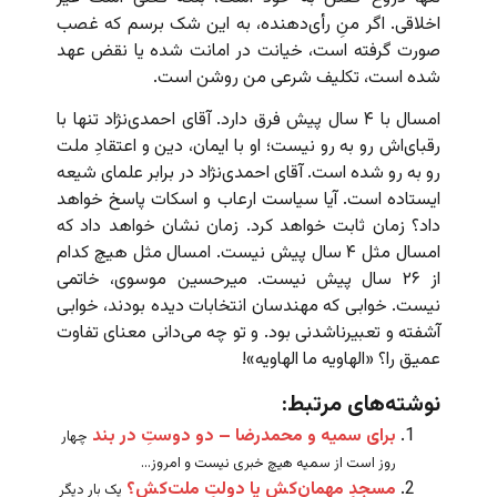
اخلاقی. اگر منِ رأی‌دهنده، به این شک برسم که غصب
صورت گرفته است، خیانت در امانت شده یا نقض عهد
شده است، تکلیف شرعی من روشن است.
امسال با ۴ سال پیش فرق دارد. آقای احمدی‌نژاد تنها با
رقبای‌اش رو به رو نیست؛ او با ایمان، دین و اعتقادِ ملت
رو به رو شده است. آقای احمدی‌نژاد در برابر علمای شیعه
ایستاده است. آیا سیاست ارعاب و اسکات پاسخ خواهد
داد؟ زمان ثابت خواهد کرد. زمان نشان خواهد داد که
امسال مثل ۴ سال پیش نیست. امسال مثل هیچ کدام
از ۲۶ سال پیش نیست. میرحسین موسوی، خاتمی
نیست. خوابی که مهندسان انتخابات دیده بودند، خوابی
آشفته و تعبیرناشدنی بود. و تو چه می‌دانی معنای تفاوت
عمیق را؟ «الهاویه ما الهاویه»!
نوشته‌های مرتبط:
برای سمیه و محمدرضا – دو دوستِ در بند
چهار
روز است از سمیه هیچ خبری نیست و امروز...
مسجدِ مهمان‌کش یا دولتِ ملت‌کش؟
یک بار دیگر