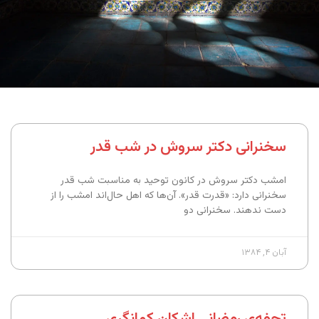
سخنرانی دکتر سروش در شب قدر
امشب دکتر سروش در کانون توحید به مناسبت شب قدر
سخنرانی دارد: «قدرت قدر». آن‌ها که اهل حال‌اند امشب را از
دست ندهند. سخنرانی دو
آبان ۴, ۱۳۸۴
تحفه‌ی رمضانی اشکان کمانگری