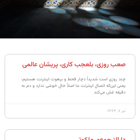
صعب روزی، بلعجب کاری،‌ پریشان عالمی
چند روزی است شدیداً‌ دچار قحط و برهوت اینترنت هستیم؛
یعنی این‌که اتصال اینترنت ما اصلاً حال خوشی ندارد و دم به
دقیقه غش می‌کند
تیر ۷, ۱۳۸۳
دارالترجمه‌ی ملکوتی