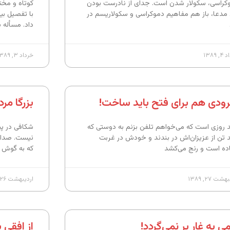
کراسی، سکولار شدن است. جدای از نادرست بودن
کوتاه و مخت
 مدعا، باز هم مفاهیم دموکراسی و سکولاریسم در
با تفصیل بی
داد. مسأله س
 ۱۳۸۹
خرداد ۳, ۱۳۸۹
ودی هم برای فتح باید ساخت!
بزرگا مر
 روزی است که می‌خواهم تلفن بزنم به دوستی که
شکافی در پی
 تن از عزیزان‌اش در بندند و خودش در غربت
نیست. صدای
اده است و رنج می‌کشد
که به گوش م
شت ۲۷, ۱۳۸۹
اردیبهشت ۲۶, ۱۳۸۹
ی به غار بر نمی‌گردد!
از افقی ب