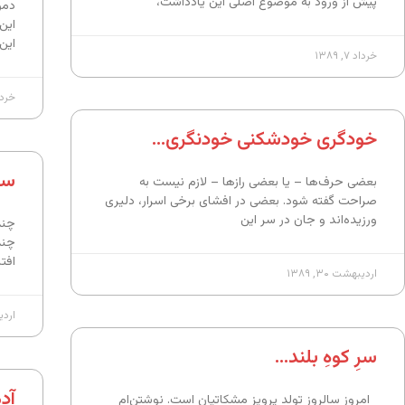
پیش از ورود به موضوع اصلی این یادداشت،
دمو
این
این
خرداد ۷, ۱۳۸۹
خرداد ۴,
خودگری خودشکنی خودنگری…
سر
بعضی حرف‌ها – یا بعضی رازها – لازم نیست به
صراحت گفته شود. بعضی در افشای برخی اسرار، دلیری
ورزیده‌اند و جان در سر این
چند
چند
افت
اردیبهشت ۳۰, ۱۳۸۹
اردیبه
سرِ کوهِ بلند…
آدم
امروز سالروز تولد پرویز مشکاتیان است. نوشتن‌ام