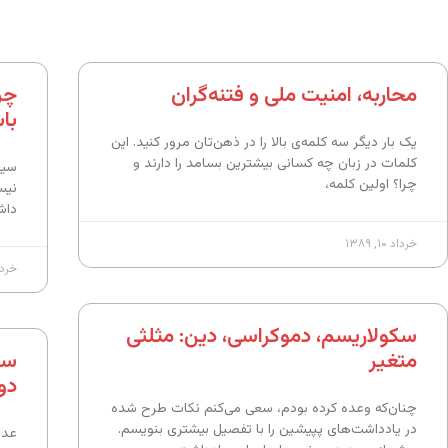
محاربه، امنیت ملی و فتنه‌گران
چر
با
یک بار دیگر سه کلمه‌ی بالا را در ذهن‌تان مرور کنید. این
کلمات در زبان چه کسانی بیشترین بسامد را دارند و
سیا
چرا؟ اولین کلمه،‌
نیس
داش
خرداد ۱۰, ۱۳۸۹
خرداد ۱۰
سکولاریسم، دموکراسی، دین: مثلثی
متغیر
سک
دو
چنان‌که وعده کرده بودم، سعی می‌کنم نکات طرح شده
در یادداشت‌های پپیشین را با تفصیل بیشتری بنویسم.
عده