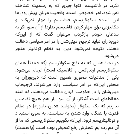
نکرد. در فاشیسم، تنها چیزی که به رسمیت شناخته
نمی‌شود، امر خصوصی است. واقعیتِ‌ عریانِ پیش‌روی ما
این است: سکولاریسم،‌ فاشیسم را مهار نمی‌‌کند و
مکانیزمی برای مهار کردن فاشیسم ندارد! از آن سو، اگر به
مدعای خودم بازگردم،‌ می‌توان گفت که از این‌که
دین‌داران نباید ترجیح دینی‌‌شان را در امر سیاسی دخالت
دهند، ‌نتیجه نمی‌شود دین به نظام توتالیتر منجر
می‌شود.
در بحث‌هایی که به نفع سکولاریسم (که عمدتاً همان
سکولاریسم ارتدوکس و کلاسیک است) انجام می‌شود،
یکی از مدعیات محوری همین است که دین‌ورزان به
محض این‌که در امر سیاست وارد می‌شوند، ترجیحاتِ‌
دینی‌شان را در حکومت کردن دخالت می‌دهند، که البته
مغالطه‌ای است آشکار. از آن سو، باز هم هیچ تضمینی
نداریم که یک سکولار (بخوانید «دین-ناباور») در مقام
قدرت یا هنگام وارد شدن به سیاست، به سوی استبداد
و توتالیتاریسم نرود. این‌که بگوییم سکولاریسمی که ما از
آن دم زده‌ایم شعارش رفع تبعیض بوده است (یا هست)