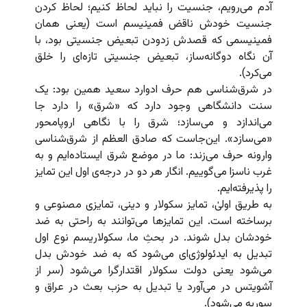
آدم می‌رویم، جنسیت را نباید لحاظ کنیم؛ لحاظ کردن
جنسیت خودش ناقض فمینیسم است (یعنی همان
فمینیسمی که قصدش زدودن تبعیض جنسیتی بود،‌ با
آن نگاه دوگانه‌ساز، تبعیض جنسیتی تازه‌ای را خلق
می‌کرد).
در شرق‌شناسی هم حرف ادوارد سعید همین بود: یک
سنت دانشگاهی وجود دارد که «شرق» را دارد جا
می‌اندازد و می‌سازد؛ شرق را با نگاهی اروپامحور
«می‌سازد». این‌جاست که صادق العظم از‌ شرق‌شناسی
وارونه حرف می‌زند: ما در موضع شرق ایستاده‌ایم و به
غرب ناسزا می‌گوییم. انگار هر دو در درجه‌ی اول این تمایز
را پذیرفته‌ایم.
به طریق اولیٰ، تمایز سکولار و دینی، تمایزی مصنوعی و
برساخته است. این تمایزها می‌توانند به راحتی به ضد
خودشان بدل شوند. در بحثِ ما، سکولاریسم نوع اول
تبدیل به ایدئولوژی‌ای می‌شود که به ضد خودش بدل
می‌شود یعنی دولت سکولار اقتدارگرا می‌شود (سر از
آشویتس در می‌آورد یا تبدیل به حزب بعث در عراق و
سوریه می‌شود).