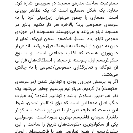
ممنوعیت ساخت مناره‌ی مسجد در سوییس اشاره کرد.
مناره، یک شکل معماری است که یک تظاهر بیرونی
است. معماری را چطور می‌توان زیرزمینی کرد یا به
عرصه‌ی خصوصی برد؟ بالاخره هر کار بکنیم،‌ بالای در
مسجد تابلو می‌زنند و می‌نویسند «مسجد» (در حوزه‌ی
عمومی تابلو زده است). خلاصه‌ی سخن این‌که، تمایز از
دین به دین و از فرهنگ به فرهنگ فرق می‌‌کند. انواعی از
دین‌ورزی هست که اغلب جماعتی است. و با نوعِ‌
سکولاریسم اول، پیوسته تزاحم‌ها و اصطکاک‌های فراوانی
آن دوگانه و تمایزگذاری‌ خصوصی/عمومی را به چالش
می‌کشد.
اگر به پرسش دین‌ورز بودن و توتالیتر شدن (در عرصه‌ی
حکومت) باز گردیم، می‌توانیم بپرسیم چطور می‌شود یک
نفر غیر-دینی، سکولار باشد و توتالیتر نشود؟ (به عبارت
دیگر، اصلِ مدعا این است که برای توتالیتر نشدن، شرط
این نیست که طرف دین‌دار یا دین‌ورز نباشد یا سکولار
باشد). نمونه‌ی فاشیسم بهترین نمونه است. موسولینی
یکی از سکولارترین حکومت‌های تاریخ را ساخت و این
سکولاریسم او هیچ تعارضی هم با فاشیسم‌اش ایجاد