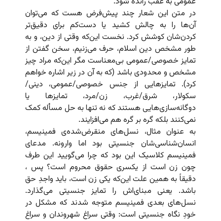
عمومی به عقب رانده شود.
در متن این شعار چند پیش‌فرض هست که می‌توان
آن‌ها را به چالش کشید یا دست‌کم برای دقیق‌تر
کردن‌شان کوشش کرد. نخست این‌که وقتی از دین،‌ و به
طور مشخص دین اسلام، حرف می‌زنیم، سخن گفتن از
تمایز خصوصی/عمومی بی‌معناست مگر این‌که مراد چیز
مشخص و محدودی باشد (که به آن در زیر اشاره خواهم
کرد). تمایزهایی از جنس خصوصی/عمومی، دینی/
سکولار، شرق/غرب، زن/مرد، تمایزها یا
دوگانه‌سازی‌هایی هستند که نه تنها به حل مسأله کمک
نمی‌کنند بلکه گره بر گره هم می‌افزایند.
به عنوان مثال، نسل‌های منقرض‌شده‌ی فمینیسم،
انسان‌شناسی‌شان جنسیتی بود اما وارونه. مدعای
فمینیسم کلاسیک این بود که چرا می‌گویید این طرف
چون زن است از یکسری حقوق محروم است؟ پس ،
دقیقاً به همین علت این‌که یکی زن است، باید واجدِ حق
باشد. یعنی مبنای‌اش را تمایز جنسیتی می‌گذارد.
نسل‌های بعدی فمینیسم متوجه شدند که مشکل در
خودِ نگاه جنسیتی است: وقتی سراغ شهروندان و سراغ