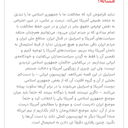
مسأله؟
نباید فراموش کرد که مخالفت ما با جمهوری اسلامی ما را تبدیل
به متحد طبیعی آمریکا نمی‌کند. درست بر عکس، در عین اعتراض
به نقض اولیه‌ی حقوق بشر در ایران و در عین حفظ مخالفت با
تمام بیدادی که بر مردم ایران می‌رود، می‌توانیم هم‌چنان منتقد
سیاست‌های آمریکا و اسراییل در قبال ایران، منافع ملی ایران و
مردم ایران باقی بمانیم و هیچ ضرورتی ندارد از فرط استیصال به
دامان آمریکا پناه ببریم، سیاست‌های آمریکا را توجیه کنیم و
تقصیر آن را فقط به گردن سیاست‌مداران بی‌کفایت و خودکامه‌ی
ایرانی بیندازیم. در بی‌کفایتی حاکمان جمهوری اسلامی تردیدی
نیست؛ ولی این چیزی از زورگویی آمریکا و دخالت مستمر
اسراییل در این قصه نمی‌کاهد. اپوزیسیون ایرانی – یا دست‌کم
بخشی از آن و گروه اقلیت آن که از بغض جمهوری اسلامی
دوست آمریکا و اسراییل می‌شوند یا در برابر آن‌ها سکوت پیشه
می‌کنند – ناگزیر نیستند قصه را دوگانه ببینند که حتماً باید میان
موضع جمهوری اسلامی و آمریکا یکی را انتخاب کرد و حتماً
موضع ایران نادرست است و موضع یا مطالبه‌ی آمریکا درست.
بدتر از آن، نباید موضع انتقادی‌مان را کنار بگذاریم از بیم این‌که
مبادا آمریکا دیگر به اپوزیسیون کمکی نکند یا دست آن‌ها را
نگیرد. چنین رفتاری دقیقاً تن دادن به استیصال است.