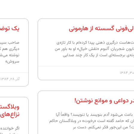
لی‌فونی گسسته از هارمونی
یک توض
‌هاست درگیری ذهنی پیدا کرده‌ام با کار تازه‌ی
صاحب سیبست
یون شجریان. آلبوم «نقش خیال» او به باور من
دیگری هم ک
نه‌ی برجسته‌ای است از یک کار چند صدایی
نوشته می‌شو
سروش»
آذر ۲۸, ۱۳۸۴
در دواعی و موانع نوشتن!
وبلاگست
نزاع‌های
باعث می‌شود آدم بنویسد یا ننویسد؟ واقعاً آیا
ن که حامد گفته است «رخوت» در وبلاگستان حاکم
؟ من این‌جور فکر نمی‌کنم. دست بر
اگر خواننده‌