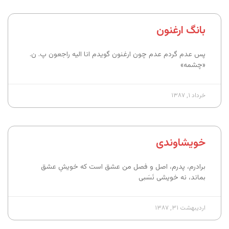
بانگ ارغنون
پس عدم گردم عدم چون ارغنون گویدم انا الیه راجعون پ. ن.
«چشمه»
خرداد ۱, ۱۳۸۷
خویشاوندی
برادرم، پدرم، اصل و فصل من عشق است که خویشِ عشق
بماند، نه خویشی نَسَبی
اردیبهشت ۳۱, ۱۳۸۷