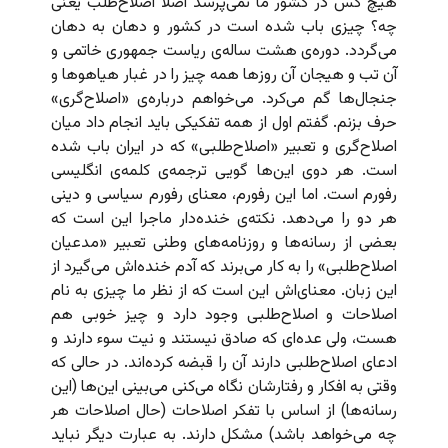
هیچ کس در کشور ما نمی‌پرسد اصلاً اصلاح‌طلب یعنی
چه؟ چیزی باب شده است در کشور و دهان به دهان
می‌گردد. دوره‌ی هشت ساله‌ی ریاست جمهوری خاتمی و
آن تب و هیجان آن روزها همه چیز را در غبار هیاهوها و
جنجال‌ها گم می‌کرد. می‌خواهم درباره‌ی «اصلاح‌گری»
حرف بزنم. گفتم اول از همه تفکیکی باید انجام داد میان
اصلاح‌گری و تعبیر «اصلاح‌طلبی» که در ایران باب شده
است. هر دوی این‌ها گویی ترجمه‌ی کلمه‌ی انگلیسی
رفورم است. اما این رفورم، معنای رفورم سیاسی و دینی
هر دو را می‌دهد. نکته‌ی خنده‌دار ماجرا این است که
بعضی از رسانه‌ها و روزنامه‌های وطنی تعبیر «مدعیان
اصلاح‌طلبی» را به کار می‌برند که آدم خنده‌اش می‌گیرد از
این زبان. معنای‌اش این است که از نظر ما چیزی به نام
اصلاحات و اصلاح‌طلبی وجود دارد و چیز خوبی هم
هست، ولی عده‌ای که صادق نیستند و نیت سوء دارند و
ادعای اصلاح‌طلبی دارند آن را قبضه کرده‌اند. در حالی که
وقتی به افکار و رفتارشان نگاه می‌کنی می‌بینی این‌ها (این
رسانه‌ها) از اساس با تفکر اصلاحات (حال اصلاحات هر
چه می‌خواهد باشد) مشکل دارند. به عبارت دیگر نباید