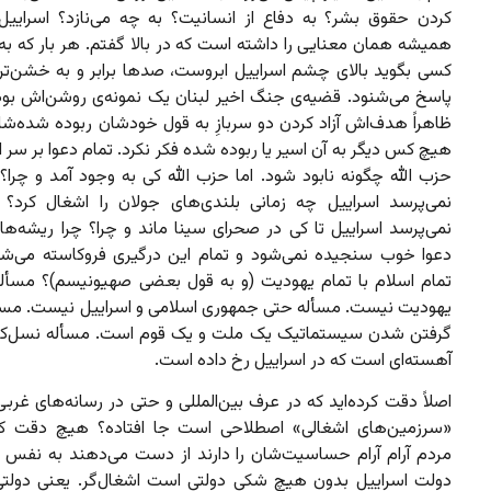
کردن حقوق بشر؟ به دفاع از انسانیت؟ به چه می‌نازد؟ اسراییل
همیشه همان معنایی را داشته است که در بالا گفتم. هر بار که به
کسی بگوید بالای چشم اسراییل ابروست، صدها برابر و به خشن‌ت
پاسخ می‌شنود. قضیه‌ی جنگ اخیر لبنان یک نمونه‌ی روشن‌اش بود.
ظاهراً هدف‌اش آزاد کردن دو سربازِ به قول خودشان ربوده‌ شده‌شان
هیچ کس دیگر به آن اسیر یا ربوده شده فکر نکرد. تمام دعوا بر سر ا
حزب الله چگونه نابود شود. اما حزب الله کی به وجود آمد و چرا؟
نمی‌پرسد اسراییل چه زمانی بلندی‌های جولان را اشغال کرد؟
نمی‌پرسد اسراییل تا کی در صحرای سینا ماند و چرا؟ چرا ریشه‌ه
دعوا خوب سنجیده نمی‌شود و تمام این درگیری فروکاسته می‌شود
تمام اسلام با تمام یهودیت (و به قول بعضی صهیونیسم)؟ مسأله
یهودیت نیست. مسأله حتی جمهوری اسلامی و اسراییل نیست. مسأل
گرفتن شدن سیستماتیک یک ملت و یک قوم است. مسأله نسل‌کش
آهسته‌‌ای است که در اسراییل رخ داده است.
اصلاً دقت کرده‌اید که در عرف بین‌المللی و حتی در رسانه‌های غرب
«سرزمین‌های اشغالی» اصطلاحی است جا افتاده؟ هیچ دقت کرد
مردم آرام آرام حساسیت‌شان را دارند از دست می‌دهند به نفس 
دولت اسراییل بدون هیچ شکی دولتی است اشغال‌گر. یعنی دولت