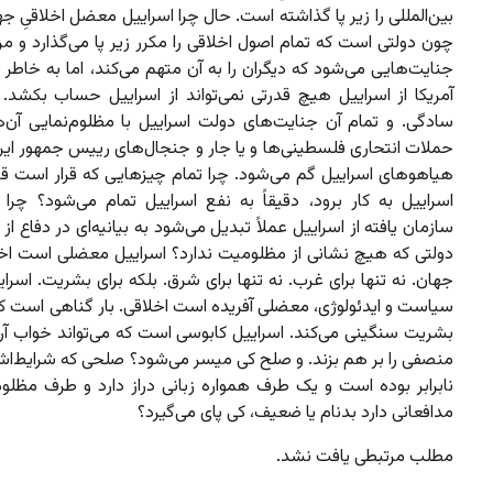
بین‌المللی را زیر پا گذاشته است. حال چرا اسراییل معضل اخلاقیِ 
چون دولتی است که تمام اصول اخلاقی را مکرر زیر پا می‌گذارد و م
جنایت‌هایی می‌شود که دیگران را به آن متهم می‌کند، اما به خاطر 
آمریکا از اسراییل هیچ قدرتی نمی‌تواند از اسراییل حساب بکشد.
سادگی. و تمام آن جنایت‌های دولت اسراییل با مظلوم‌نمایی آن‌ها
حملات انتحاری فلسطینی‌ها و یا جار و جنجال‌های رییس جمهور ایرا
هیاهوهای اسراییل گم می‌شود. چرا تمام چیزهایی که قرار است قاع
اسراییل به کار برود، دقیقاً به نفع اسراییل تمام می‌شود؟ چرا 
سازمان یافته از اسراییل عملاً تبدیل می‌شود به بیانیه‌ای در دفاع ا
دولتی که هیچ نشانی از مظلومیت ندارد؟ اسراییل معضلی است اخلا
جهان. نه تنها برای غرب. نه تنها برای شرق. بلکه برای بشریت. اسراییل
سیاست و ایدئولوژی، معضلی آفریده است اخلاقی. بار گناهی است ک
بشریت سنگینی می‌کند. اسراییل کابوسی است که می‌تواند خواب آرا
منصفی را بر هم بزند. و صلح کی میسر می‌شود؟ صلحی که شرایط‌
نابرابر بوده است و یک طرف همواره زبانی دراز دارد و طرف‌ مظل
مدافعانی دارد بدنام یا ضعیف، کی پای می‌گیرد؟
مطلب مرتبطی یافت نشد.