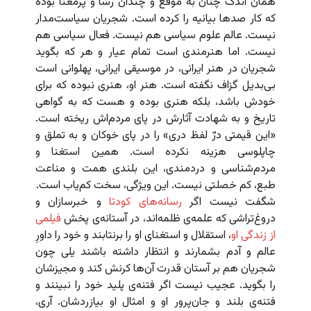
همان اندک چنان به موقع و چندان رسا و پرمعنا بوده
که کار صدها بیانیه را کرده است. شجریان سیاست‌مدار
نیست. عالم علوم سیاسی هم نیست. فعال سیاسی هم
نیست. اما هنرمندی است تمام عیار و هر که بگوید
شجریان در هنر ایرانی، در موسیقی ایرانی، پهلوانی است
بی‌بدیل گزاف نگفته است. هنر او، هنری نبوده که برای
خودش باشد، بلکه هنری بوده و هست که به گواهی
تاریخ و به شهادت آثارش در پای مردم‌اش ریخته است.
«این قیمتی درّ لفظ دری» را در پای خوکان و به تملق و
چاپلوسی هزینه نکرده است. همین استغنا و
مردم‌شناسی و دردمندی، این بلندی همت و مناعت
طبع، کم خصلتی نیست. این ویژگی، سخت کم‌یاب است.
شگفت نیست اگر
رسانه‌های کودتا
و خبرسازان و
دروغ‌‌تراشی که علمه‌ی ظلمه‌اند، در آستانه‌ی پخش
فیلمی
از زندگی او
، استقلال و استغنای او را برنتابند و خود را داورِ
عالم و آدم بشمارند و انتظار داشته باشند یلی چون
شجریان هم بر آستان قدرت آن‌ها کرنش کند و مجیزشان
را بگوید. عجیب نیست اگر فتنه‌ی پلید خود را نبینند و
فتنه‌ی بلند و جان‌پرور او و امثال او بیازردشان. آری،