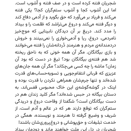
شجریان فتنه کرده است و در صف فتنه و آشوب است.
اما این آشوب کجا و آشوب ستم‌گران کجا؟ یکی فتنه
می‌کند و فریاد بر می‌آورد که حق بگوید و از آدمی دفاع کند
و دیگر فتنه می‌کند و دروغ می‌تراشد که ظلمت را و بیداد
را مدد کند. دریغ بر آن دیدگان نابینایی که موج‌خیز
نامردمی، دروغ، ریا و آدمی‌خواری را نمی‌بینند و خروش
دردمندانه‌ی مردم و هنرمندِ دُردانه‌شان را فتنه می‌خوانند
و بازی بیگانگان. مگر آن همه خونی که به ناحق ریخته
شد هم فتنه‌ی بیگانگان بود؟ تیغ در دست که بود آن
زمان؟ ماشه را چه کسی می‌چکاند؟ مگر آن همه جان‌های
عزیزی که قربانی انتقام‌جویی و تسویه‌حساب‌های قدرت
شده‌اند و تنها جرم‌شان همراهی نکردن با قدرت بوده و
اینک در گوشه‌گوشه‌ی این خاک محبوس قفس‌اند، به
دستان بیگانه در حبس شده‌اند؟ مگر کلید زندان هم در
دست بیگانگان است؟ شگفتا از وقاحت دروغ و دریدگی
ستم‌گران که توقع دارند هر که در عالم و آدم است، از
شریف و وضیع گرفته تا هنرمند و نویسنده‌، همگی در
خدمت تبلیغات و حق‌پوشانی و دروغ‌پروری‌شان باشند!
شجریان در دل این ملت خواهند ماند و دودمان بیداد