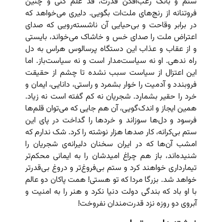
ستم و بانگ رعب‌افکن قدرت، قد علم کنی و چنین
فروتنانه از رنج‌های ملت‌ات بگویی. دلیری می‌خواهد که
در برابر وقاحت و بی‌حیایی آن ناشسته‌رویی که صدای
اعتراض ملت را صدای خس و خاشاک می‌خواند، بایستی
و از عقاب و عذاب این دستگاه پرسالوس هراس به دل
راه ندهی. او نه سیاست‌مدار است و نه سیاست‌باز. اما
این اعتزال از سیاست سبب نشده تا چشم از حقیقت
فروبندد و آدمیت را خوار بشمرد و راستی، دانایی، ایمان و
خرد را حقیر بشمارد. شجریان نه کم گفته است نه زیاد.
همین ایجاز و اندک‌گویی، آن هم جایی که می‌توان قلم‌ها
فرسود و دل‌ها سوزاند و خردها را گداخت در پای این
ستم بی‌کرانه، کار صدها هزار نوشته را کرد. شک ندارم که
امشب آن‌ها که در ایران سخنان دلیرانه‌ی شجریان را
شنیده‌اند، باز هم چراغ امیدشان را به ایمانی محکم‌تر
تیمارداری خواهند کرد و ستم بی‌فروغ‌تر و دروغ بی‌قدرتر
خواهد شد. بزرگا مردا که تو هستی! همت پاکان دو عالم
با او باد که بندگی دولت دنیا نکرد و هنر را به امنیت و
آبروی دو روزه نزد قدرت‌مندان نفروخت!