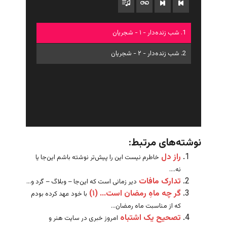
1. شب زنده‌دار - ۱ - شجریان
2. شب زنده‌دار - ۲ - شجریان
نوشته‌های مرتبط:
راز دل
خاطرم نیست این را پیش‌تر نوشته باشم این‌جا یا
نه....
تدارک مافات
دیر زمانی است که این‌جا – وبلاگ – گرد و...
گر چه ماهِ رمضان است… (۱)
با خود عهد کرده بودم
که از مناسبت ماه رمضان...
تصحیح یک اشتباه
امروز خبری در سایت هنر و