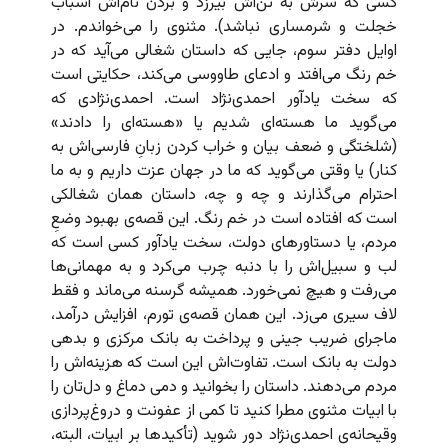
کسی که سرش به تن‌اش بیرزد و بردن‌ نام‌اش اسباب
خجلت و شرمساری نباشد). مثنوی را می‌خواندم. در
اوایل دفتر سوم، جایی که داستان شغالی می‌آید که در
خم رنگ می‌افتد و ادعای طاووسی می‌کند، حکایتی است
که سخت یادآور احمدی‌نژاد است. احمدی‌نژادی که
می‌گوید ما هسته‌ای‌ شدیم یا «هسته‌ای را دادند»
(شلختگی و ضعف بیان و خراب کردن زبانِ فارسی‌اش به
کنار) یا وقتی می‌گوید که ما در جهان عزت داریم و به ما
احترام می‌گذارند و چه و چه، داستان همان شغالکی
است که افتاده است در خم رنگ. این قصه‌ی بهبود وضعِ
مردم، یا دستاورهای دولت، سخت یادآور کسی است که
لب و سبیل‌اش را با دنبه چرب می‌کرد و به مهمانی‌ها
می‌رفت و هیچ نمی‌خورد. همیشه گرسنه می‌ماند و فقط
لاف سیری می‌زد. این همان قصه‌ی تورم، افزایش درآمد،‌
ماجرای ضریب جینی و پرداخت به بانک مرکزی و بدهی
دولت به بانک است. تفاوت‌اش این است که هزینه‌اش را
مردم می‌دهند. داستان را بخوانید و دمی دماغ و دل‌تان را
با ابیات مثنوی مطرا کنید تا کمی از عفونت و دروغ‌پردازی
وقیحانه‌ی احمدی‌نژاد دور شوید (تأکیدها بر ابیات، البته،