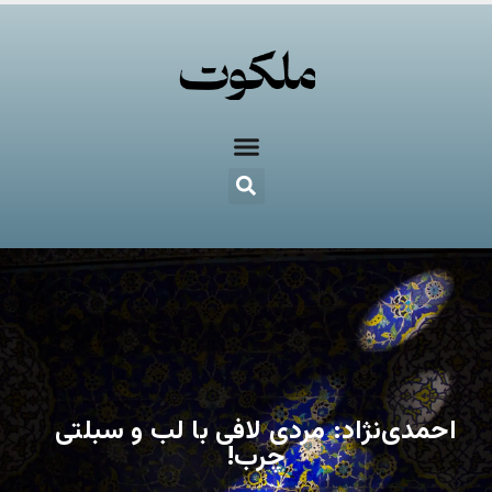
احمدی‌نژاد: مردی لافی با لب و سبلتی
چرب!