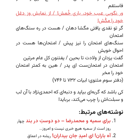
فاستقم
ور نگویی عیب خود، باری خُمش! / از نمایش وز دغل
خود را مکُش!
گر تو نقدی یافتی مگشا دهان / هست در ره سنگ‌های
امتحان
سنگ‌های امتحان را نیز پیش / امتحان‌ها هست در
احوال خویش
گفت یزدان از ولادت تا بحین / یفتنون کل عام مرتین
امتحان در امتحان‌ست ای پدر / هین به کمتر امتحان
خود را مخر
(دفتر سوم مثنوی؛ ابیات ۷۳۲ تا ۷۴۶)
کی باشد که گربه‌ای بیاید و دنبه‌ای که احمدی‌نژاد با آن لب
و سبلت‌اش را چرب می‌کند، برباید!
نوشته‌های مرتبط:
برای سمیه و محمدرضا – دو دوستِ در بند
چهار
روز است از سمیه هیچ خبری نیست و امروز...
آه باران! ای امیدِ جانِ بیداران!
ریشه در اعماق