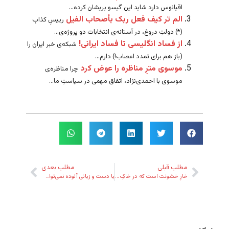
اقیانوس دارد شاید این گیسو پریشان کرده...
الم تر کیف فعل ربک بأصحاب الفیل
رییسِ کذابِ
(*) دولتِ دروغ، در آستانه‌ی انتخابات دو پروژه‌ی...
از فساد انگلیسی تا فساد ایرانی!
شبکه‌ی خبر ایران را
(باز هم برای تمدد اعصاب!) دارم...
موسوی مترِ مناظره را عوض کرد
چرا مناظره‌ی
موسوی با احمدی‌نژاد، اتفاق مهمی در سیاستِ ما...
مطلب قبلی
مطلب بعدی
خارِ خشونت است که در خاکِ ما دمید…
با دست و زبانی آلوده نمی‌توان فساد و تباهی را زدود – حتی به فتوا!