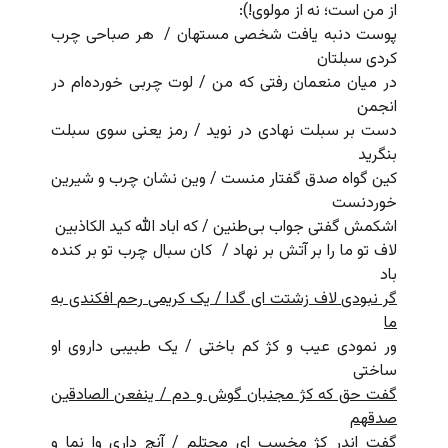
از من است؛ نه از مولوی!):
پوست دنبه یافت شخصی مستهان / هر صباحی چرب
کردی سبلتان
در میان منعمان رفتی که من / لوت چربی خورده‌ام در
انجمن
دست بر سبلت نهادی در نوید / رمز یعنی سوی سبلت
بنگرید
کین گواه صدق گفتار منست / وین نشان چرب و شیرین
خوردنست
اشکمش گفتی جواب بی‌طنین / که اباد الله کید الکاذبین
لاف تو ما را بر آتش بر نهاد / کان سبال چرب تو بر کنده
باد
گر نبودی لاف زشتت ای گدا / یک کریمی رحم افکندی به
ما
ور نمودی عیب و کژ کم باختی / یک طبیبی داروی او
ساختی
گفت حق که کژ مجنبان گوش و دم / ینفعن الصادقین
صدقهم
گفت اندر کژ مخسپ ای محتلم / آنچ داری وا نما و