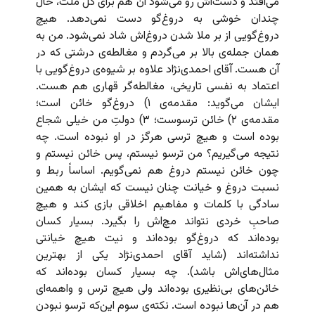
می‌افتد و دست‌اش رو می‌شود آن هم برای کل ملت، حال
چندان خوشی به دروغ‌گو دست نمی‌دهد. هیچ
دروغ‌گویی از بر ملا شدن دروغ‌اش شاد نمی‌شود. من به
همان جمله‌ی بالا بر می‌گردم و مغالطه‌ی درشتی که در
آن هست. آقای احمدی‌نژاد علاوه بر شیوه‌ی دروغ‌گویی با
اعتماد به نفسی تاریخی، مغالطه‌گر قهاری هم هست.
ایشان می‌گوید: مقدمه‌ی ۱) دروغ‌گو خائن است؛
مقدمه‌ی ۲) خائن ترسوست؛ ۳) دولتِ من خیلی شجاع
بوده است و هیچ ترسی هرگز در او نبوده است. چه
نتیجه می‌گیریم؟ من ترسو نیستم، پس خائن نیستم و
چون خائن نیستم دروغ هم نمی‌گویم. اساساً ربط و
نسبت دروغ و خیانت چنان نیست که ایشان به همین
سادگی با کلمات و مفاهیم اخلاقی بازی کند و هیچ
صاحبِ خردی نتواند مچ‌اش را بگیرد. بسیار کسان
بوده‌اند که دروغ‌گو بوده‌اند و نیت هیچ خیانتی
نداشته‌اند (شاید آقای احمدی‌نژاد یکی از بهترین
مثال‌های‌اش باشد). چه بسیار کسان بوده‌اند که
خائن‌های بی‌نظیری بوده‌اند ولی هیچ ترس و واهمه‌ای
هم در آن‌‌ها نبوده است. نکته‌ی سوم این‌که ترسو نبودن