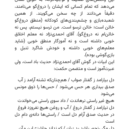
می‌دهد که تمام کسانی که ایشان را دروغ‌گو می‌نامند،
دقیقاً می‌دانند از چه سخن می‌گویند. از همین
شعبده‌بازی و چشم‌بندی‌های کودکانه (منطق دروغ‌گو
خائن است؛ خائن ترسو است. من ترسو نیستم، پس نه
خائن‌ام نه دروغ‌گو). آقای احمدی‌نژاد نه معلم اخلاق
خوبی داشته است و نه آموزگار منطق خوبی (شاید
معلم‌های خوبی داشته و خودش شاگرد تنبل و
بازی‌گوشی بوده).
این ابیات در گوش آقای احمدی‌نژاد حدیث باد است،‌ ولی
عبرت‌آموز است و متضمن حکمت:
دل بیارامد ز گفتار صواب / هم‌چنان‌که تشنه آرامد ز آب
صدق بیداری هر حس می‌شود / حس‌ها را ذوق مونس
می‌شود
هیچ غیر راستی نرهاندت / داد سوی راستی می‌‌خواندت
دل نیارامد ز گفتار دروغ / آب و روغن هیچ نفروزد فروغ
در حدیث صدق آرام دل‌ است / راستی‌ها دانه‌ی دامِ دل
است
دل مگر رنجور باشد بد زبان / کو نداند چاشنیّ‌ این و آن