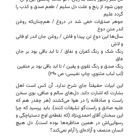
چون شود از رنج و علت دل سلیم / طعم صدق و کذب را
گردد علیم
جوهر صدق‌ات خفی شد در دروغ / هم‌چنان‌‌که روغن
اندر متنِ‌ دوغ
سال‌ها این دوغِ تن پیدا و فاش / روغن جان اندر او فانی
و لاش
رنگ شک و رنگ کفران و نفاق / تا ابد باقی بود بر جانِ
عاق
رنگ صدق و رنگ تقوی و یقین / تا ابد باقی بود بر متقین
(لب لباب مثنوی، چاپ نفیسی؛ ص ۲۹۰)
این ابیات حقیقتاً جای شرح ندارد. آن کس است اهل
بشارت که اشارت داند. دل‌های سالم و صافی، بوی سخن
راست و صادقانه را در هوا می‌کشند (هر چقدر هم که
علیه صادق و راست‌گو تبلیغات کنند). باید پرسید که چرا
این سخنانِ آقای احمدی‌نژاد (که نقطه‌ی اوج دستپاچگی و
رسوایی‌اش در همین مناظره‌ها بوده است)، دل هیچ
انسان منصف و آزاده‌ای را آرام نمی‌‌کند؟