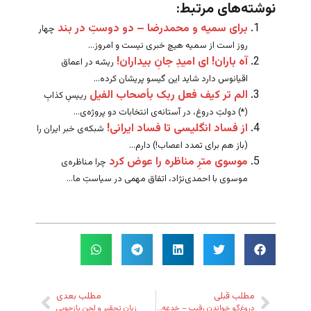
نوشته‌های مرتبط:
برای سمیه و محمدرضا – دو دوستِ در بند
چهار
روز است از سمیه هیچ خبری نیست و امروز...
آه باران! ای امیدِ جانِ بیداران!
ریشه در اعماق
اقیانوس دارد شاید این گیسو پریشان کرده...
الم تر کیف فعل ربک بأصحاب الفیل
رییسِ کذابِ
(*) دولتِ دروغ، در آستانه‌ی انتخابات دو پروژه‌ی...
از فساد انگلیسی تا فساد ایرانی!
شبکه‌ی خبر ایران را
(باز هم برای تمدد اعصاب!) دارم...
موسوی مترِ مناظره را عوض کرد
چرا مناظره‌ی
موسوی با احمدی‌نژاد، اتفاق مهمی در سیاستِ ما...
مطلب قبلی
مطلب بعدی
دروغ‌گو خواندن رقیب – خدعه‌ی تازه‌ی احمدی‌نژاد
زبان تحقیر و لحن بازجویی