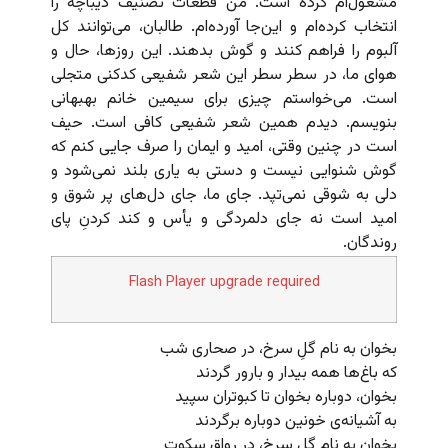
مشغول‌ام کرده است. من قطعات تصنیف دیباچه را
انتخاب کرده‌ام و این‌جا آورده‌ام. طالبان، می‌توانند کل
آلبوم را فراهم کنند و گوش بدهند. این روزها، حال و
هوای ما، در سطر سطر این شعر شفیعی کدکنی متجلی
است. می‌خواستم چیزی برای سیمین خانم بهبهانی
بنویسم. دیدم همین شعر شفیعی کافی است. حیف
است در چنین وقتی، امید و ایمان را صرف جایی کنم که
گوش شنوایی نیست و دستی به یاری بلند نمی‌شود و
دلی به شوقی نمی‌تپد. جای ما، جای دل‌های پر شوق و
امید است نه جای دلمردگی و یأس و کند کردنِ پای
روندگان.
Flash Player upgrade required
بخوان به نام گلِ سرخ، در صحاری شب
که باغ‌ها همه بیدار و بارور گردند
بخوان، دوباره بخوان تا کبوتران سپید
به آشیانه‌ی خونین دوباره برگردند
بخوان به نام گل سرخ، در رواق سکوت