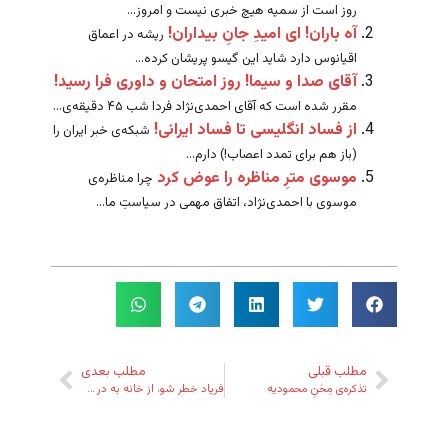
روز است از سمیه هیچ خبری نیست و امروز...
آه باران! ای امیدِ جانِ بیداران!
ریشه در اعماق
اقیانوس دارد شاید این گیسو پریشان کرده...
آقای صدا و سیما! روز امتحان و داوری فرا رسید!
مقرر شده است که آقای احمدی‌نژاد فردا شب ۴۵ دقیقه‌ی...
از فساد انگلیسی تا فساد ایرانی!
شبکه‌ی خبر ایران را
(باز هم برای تمدد اعصاب!) دارم...
موسوی مترِ مناظره را عوض کرد
چرا مناظره‌ی
موسوی با احمدی‌نژاد، اتفاق مهمی در سیاستِ ما...
مطلب قبلی
مطلب بعدی
تذکره‌ی مِحَنِ محمودیه
فریاد خطر شو، از خانه به در شو!