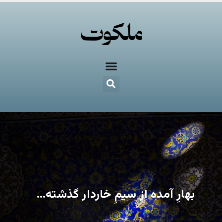
بهارِ آمده از سیمِ خاردار گذشته…