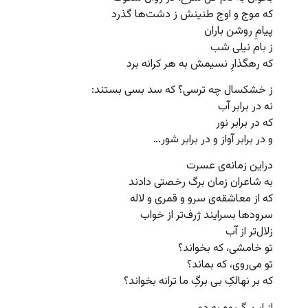
که موج و اوج طنینش ز دشت‌ها گذرد
پیامِ روشن باران
ز بام نیلی شب
که رهگذارِ نسیمش به هر کرانه برد
ز خشکسال چه ترسی؟ که سد بسی بستند:
نه در برابر آب
که در برابر نور
و در برابر آواز و در برابر شور…
دراین زمانه‌ی عسرت
به شاعران زمان برگ رخصتی دادند
که از معاشقه‌ی سرو و قمری و لاله
سرودها بسرایند ژرف‌تر از خواب
زلال‌تر از آب
تو خامشی، که بخواند؟
تو می‌روی، که بماند؟
که بر نهالکِ بی برگِ ما ترانه بخواند؟