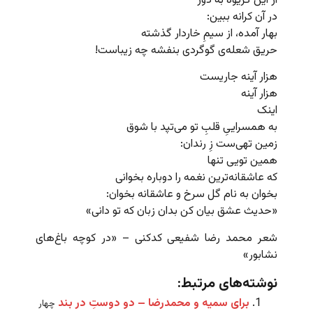
از این گریوه به دور
در آن کرانه ببین:
بهار آمده، از سیمِ خاردار گذشته
حریق شعله‌ی گوگردی بنفشه چه زیباست!
هزار آینه جاریست
هزار آینه
اینک
به همسراییِ قلبِ تو می‌تپد با شوق
زمین تهی‌ست زِ رندان:
همین تویی تنها
که عاشقانه‌ترین نغمه را دوباره بخوانی
بخوان به نام گل سرخ و عاشقانه بخوان:
«حدیث عشق بیان کن بدان زبان که تو دانی»
شعر محمد رضا شفیعی کدکنی – «در کوچه باغ‌های
نشابور»
نوشته‌های مرتبط:
برای سمیه و محمدرضا – دو دوستِ در بند
چهار