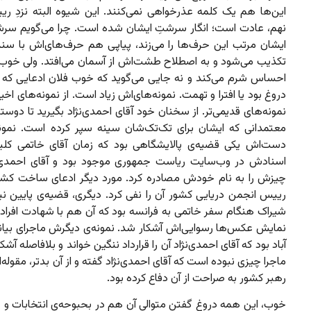
این‌ها هم یک کلمه عذرخواهی نمی‌کنند. این شیوه البته نزدِ ر
نهم، عادت است؛ انگار سرشتِ ایشان شده است. چرا می‌گویم س
ایشان مرتب این حرف‌ها را می‌زند، پیاپی هم حرف‌های‌اش با سن
تکذیب می‌شود و به اصطلاح طشت‌اش از آسمان می‌افتد. ولی خوب 
احساس شرم می‌کند و نه جایی می‌گوید که خوب فلان ادعایی که 
دروغ بود یا افترا و تهمت. نمونه‌های‌اش زیاد است. از نمونه‌های اخیر
نمونه‌های قدیمی‌تر. از سخنان خود آقای احمدی‌نژاد بگیرید تا دوستان
معتمدانی که ایشان برای تک‌تک‌شان سینه سپر کرده است. نمون
دست‌اش یکی قضیه‌ی پالایشگاهی بود که زمان آقای خاتمی کلی
اسنادش در وب‌سایت ریاست جمهوری موجود بود و آقای احمدی‌
چیزش را به نام خودش مصادره کرد. مورد دیگر ادعای ساخت کشت
رییس انجمن دریایی کشور آن را نفی کرد. دیگری، قضیه‌ی پایین نی
شیراک هنگام سفر خاتمی به فرانسه بود که آن هم با شهادت افراد
نمایش عکس‌ها رسوایی‌اش آشکار شد. نمونه‌ی دیگرش ماجرای بیان
آباد بود که آقای احمدی‌نژاد آن را قرارداد ننگین خواند و بلافاصله آش
ماجرا چیزی نبوده است که آقای احمدی‌نژاد گفته و از آن بدتر، مقوله‌ا
رهبر کشور به صراحت از آن دفاع کرده بود.
خوب، این همه دروغ گفتن متوالی آن هم در بحبوحه‌ی انتخابات و خ