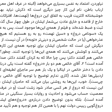
نیاوردن، اعتماد به نفس بسیاری می‌خواهد (البته در عرف اهل معر
ارباب باطن، نام این کار چیز دیگری است که ذکرش نیاید بهت
خوشبختانه اکثریت قریب به اتفاق این دروغ‌ها (تهمت‌ها، افترائا
خارج از قاعده و خارق عادتِ بی‌شمار ایشان در طول چهار سال گذ
ثبت و ضبط شده‌اند و فیلم از همه‌ی این‌ها موجود است. پس به عبا
یک «سونامی دروغ» و «سیل تهمت» رو به رو هستیم که هیچ ن
عذرخواهی (یا در حالت شخصی‌تر و دینی‌تر «توبه») در آن نیست. از 
دیگرش این است که حامیان ایشان برای توجیه همه‌ی این کارها
خاتمی هم گفتند دکتر؛ پس چرا حالا که به کردان گفتند دکتر، صدا
آمده است؟ ۲. آقای خاتمی هم دو بار «دروغ» گفته است؛ یکی در
دادن با دختر خانمی در ایتالیا و‌ یک بار هم سر ماجرای لطیفه‌ای که
اردبیلی‌ها نقل شده. (کاری ندارم توضیح یا توجیه آقای خاتمی بر
چی‌ست). خوب، این‌ها به روشنی بیان می‌کند که حامیان ایشان 
این نیست که دروغ از هر کسی صادر شود زشت است (و در عرف
معصیت حساب می‌شود و احادیث و روایات بسیار سنگینی در م
آمده است)، بلکه بدون توضیح دادن درباره‌ی «دروغ»های ایشان،
دروغ‌گویی رییس دولت نهم را با همین کار هم توجیه و هم تأیید می