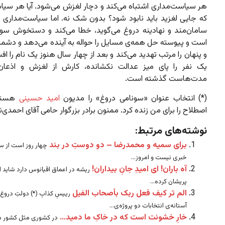
هر سیاست‌مداری اشتباه می‌کند و دچار لغزش می‌شود. آیا هر سیا
که جایی لغزید باید نابود شود؟ بدون شک نه. اما سیاست‌مداری ک
سامان‌مند و نهادینه دروغ می‌گوید، خطا می‌کند و دستخوش سو
است و پیوسته حل همه‌ی مسایل را حواله به آینده می‌دهد و دشمنا
و پنهان را مرتب تهدید می‌کند و بعد از چهار سال هنوز یک نام را افش
یک نفر را پای میز عدالت نکشانده، کارش از لغزش و اذعان
مدت‌هاست گذشته است.
(*) انتخاب عنوان «سونامی دروغ» را مدیون
امید حسینی
هستم 
اصطلاح را برای من زنده کرد. ممنون برادر بزرگوار حامی آقای احمدی‌نژ
نوشته‌های مرتبط:
برای سمیه و محمدرضا – دو دوستِ در بند
چهار روز است از 
خبری نیست و امروز...
آه باران! ای امیدِ جانِ بیداران!
ریشه در اعماق اقیانوس دارد شاید 
پریشان کرده...
الم تر کیف فعل ربک بأصحاب الفیل
رییسِ کذابِ (*) دولتِ دروغ،
آستانه‌ی انتخابات دو پروژه‌ی...
خارِ خشونت است که در خاکِ ما دمید…
در کشوری مثل کشور ما