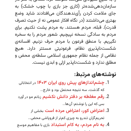
سازمان‌دهی‌شده‌تر (کاری جز بازی با چوب خشک) به
جای ملامت کردن رأی‌ندهندگان می‌افتادند شاید وضع
بهتری می‌داشتند (در نگاه افکار عمومی نه از حیث تصرف
قدرت). قبله، مردم هستند. به مردم پشت نکنیم. برای
مردم به سادگی نسخه نپیچیم. شعور مردم را به سخره
نگیریم. با منطق فرعون با مردم حرف نزنیم. افسانه‌ی
شکست‌ناپذیری نظام، فرعونیتی مستتر دارد. هیچ
نظامی از جمله نظام جمهوری اسلامی سلطه‌ی محض و
مطلق ندارد و شکست‌ناپذیر ازلی و ابدی نیست.
نوشته‌های مرتبط:
چشم‌اندازهای پیش روی ایران ۱۴۰۳
در انتخاباتی
که گذشت، سه نتیجه محتمل بود و خارج...
رقم مغلطه بر دفتر دانش نکشیم
زبانم مو در آورد
بس که این را نوشتم: آن‌ها...
اعتراض کور، اعتراض مرده است
بخشی از
تحریم‌گران تندرو به چیزی کم‌تر از فروپاشی محض...
به نام مردم، به کام استبداد
بازی با مفاهیم موسع