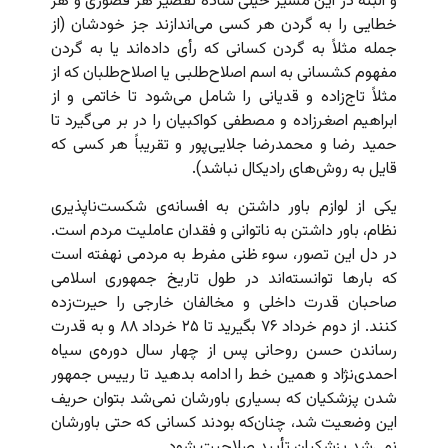
و البته در این مسیر خیلی ساده تقصیر هر قصوری و هر
خطایی را به گردن هر کسی می‌اندازند جز خودشان (از
جمله مثلاً به گردن کسانی که رأی داده‌اند یا به گردن
مفهوم کشسانی به اسم اصلاح‌طلبی یا اصلاح‌طلبان که از
مثلاً تاج‌زاده و قدیانی را شامل می‌شود تا خاتمی و از
ابراهیم اصغرزاده و مصطفی کواکبیان را در بر می‌گیرد تا
حمید رضا و محمدرضا جلایی‌پور و تقریباً هر کسی که
قایل به روش‌های رادیکال نباشد).
یکی از لوازم باور داشتن به افسانه‌ی شکست‌ناپذیری
نظام، باور داشتن به ناتوانی و فقدان عاملیت مردم است.
در دل این تصور، سوء ظنی مفرط به مردمی نهفته است
که بارها توانسته‌اند در طول تاریخ جمهوری اسلامی
صاحبان قدرت داخلی و مخالفان خارجی را حیرت‌زده
کنند. از دوم خرداد ۷۶ بگیرید تا ۲۵ خرداد ۸۸ و به قدرت
رساندن حسن روحانی پس از چهار سال دوره‌ی سیاه
احمدی‌نژاد و همین خط را ادامه بدهید تا رییس جمهور
شدن پزشکیان که بسیاری باورشان نمی‌شد بتوان حریف
این وضعیت شد، چنان‌که بودند کسانی که حتی باورشان
نمی‌شد پزشکیان تأیید صلاحیت شود.