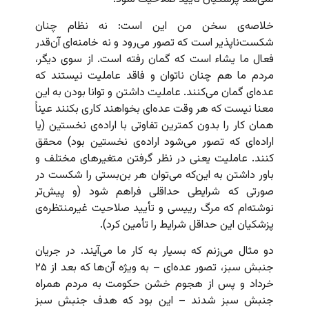
خلاصه‌ی سخن من این است: نه نظام چنان
شکست‌ناپذیر است که تصور می‌رود و نه خامنه‌ای آن‌قدر
فعال ما یشاء است که گمان رفته است. از سوی دیگر،
مردم ما هم چنان ناتوان و فاقد عاملیت نیستند که
عده‌ای گمان می‌کنند. عاملیت داشتن و توانا بودن به این
معنا نیست که هر وقت عده‌ای بخواهند کاری بکنند عیناً
همان کار را بدون کمترین تفاوتی با اراده‌ی نخستین (یا
اراده‌ای که تصور می‌شود اراده‌ی نخستین بود) محقق
کنند. عاملیت یعنی در نظر گرفتن متغیرهای مختلف و
باور داشتن به این‌که می‌توان هر بن‌بستی را شکست در
صورتی که شرایطی حداقلی فراهم شود (و پیش‌تر
نوشته‌ام که مرگ رییسی و تأیید صلاحیت غیرمنتظره‌ی
پزشکیان این حداقل شرایط را تأمین کرد).
دو مثال می‌زنم که بسیار به کار ما می‌آیند. در جریان
جنبش سبز، تصور عده‌ای – به ویژه آن‌ها که بعد از ۲۵
خرداد و پس از هجوم خشن حکومت به مردم همراه
جنبش سبز شدند – این بود که هدف جنبش سبز