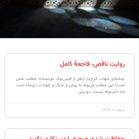
روایتِ ناقص، فاجعهٔ کامل
نوشته‌ی شهاب فرخ‌یار (نقل از فیس‌بوک نویسنده؛ مطلب علنی
است) این مطلب مربوط به پیش از جنگ و حوادث دی‌ماه است
اما نامربوط نیست. دوستی
اسفند ۱۱, ۱۴۰۴
حفاظت شده: صحنه را دستکاری نکنید