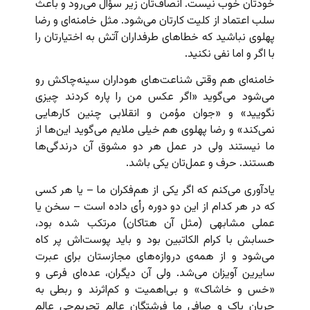
خودتان خوب نیست. انصاف‌تان زیر سؤال می‌رود و باعث
سلب اعتماد از کلیت کارتان می‌شود. مثل خامنه‌ای و رضا
پهلوی نباشید که خطاهای طرفداران آتش به اختیارتان را
با اگر و اما نفی نکنید.
خامنه‌ای هم وقتی شناعت‌های هوداران سینه‌چاکش رو
می‌شود می‌گوید «اگر عکس من را پاره کردند چیزی
نگویید» و «جوان مؤمن و انقلابی چنین کارهایی
نمی‌کند» و رضا پهلوی هم خیلی ملایم می‌گوید این‌ها از
ما نیستند ولی در عمل هر دو مشوق آن درندگی‌ها
هستند. حرف و عمل‌تان یکی باشد.
یادآوری می‌کنم که اگر یکی از هم‌فکران ما – یا هر کسی
که در هر کدام از این دو دوره رأی داده است – سخن یا
عملی مشابهی (مثل آن هتاکان) مرتکب شده بود،
حسابش با کرام الکاتبین بود و باید پوست‌اش پر کاه
می‌شود و از همه‌ی دروازه‌های مجازستان برای عبرت
سایرین آویزان می‌شد. ولی آن دیگران، عده‌ای فرعی و
«خس و خاشاک» و بی‌اهمیت و کم‌اثرند و ربطی به
جریان پاک و صافی ما فرشتگان عالم تحریم‌چی عالم