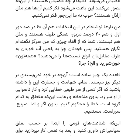
عصبانی می‌شوند، دقیقاً از چه عصبانی هستند؟ از این‌که
تصور می‌کنند این باعث می‌شود فکر کنیم آن‌ها هم مثل
اراذل هستند؟ خوب نه ما این‌جور فکر نمی‌کنیم.
من بارها نوشته‌ام در این انتخابات هم آن ۶۰ در صد دور
اول و هم ۴۰ درصد مزبور، همگی طیف هستند و مثل
هم نیستند. شما که از القاء چیزی که من هرگز نگفته‌ام
نگران هستید، پس خودتان چرا به راحتی آب خوردن به
طرف مقابل‌تان انواع نسبت‌ها را می‌دهید؟ «همه‌تون»
خون‌شورید و الخ؟ چرا؟
قاعده یک چیز ساده است: آن‌چه بر خود نمی‌پسندی بر
دیگر نیز مپسند. تمام. شهامت و جسارت این را داشته
باشید که اگر کسی از هر طیفی خطایی کرد و کار ناصوابی
از او سر زد، بدون ملاحظه و رعایت این‌که متعلق به کدام
گروه است خطا را محکوم کنیم. بدون اگر و اما. صریح.
سرراست. مستقیم.
این‌که شناعت‌های قومی را ابتدا بر حسب تعلق
سیاسی‌اش داوری کنید و بعد به نفس کار بپردازید برای