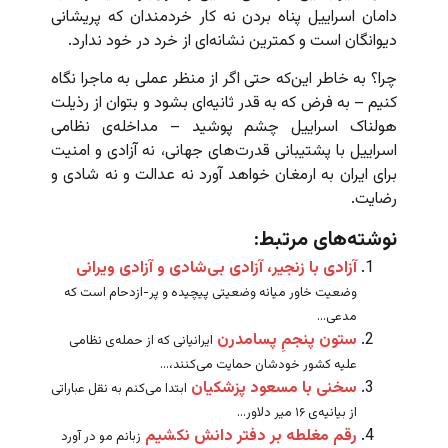
دامان اسراییل پناه بردن نه کار خردمندان که پریشانی
دیوانگان است و کمترین نشانه‌ای از خرد در خود ندارد.
چرا؟ به خاطر این‌که حتی اگر از منظر عملی به ماجرا نگاه
کنیم – به فرض که به قدر ثانیه‌ای بشود و بتوان از رذیلت
هولناک اسراییل چشم پوشید – مداخله‌ی نظامی
اسراییل با پشتیبانی قدرت‌های جهانی، نه آزادی و امنیت
برای ایران به ارمغان خواهد آورد نه عدالت و نه شادی و
رضایت.
نوشته‌های مرتبط:
آزادی با زنجیر، آزادی بی‌شادی و آزادی ویرانی
وضعیت خاور میانه وضعیتی پیچیده و پر-ازدحام است که
مدعی...
ستون پنجمِ پسامدرن
ایرانیانی که از حمله‌ی نظامی
علیه کشور خودشان حمایت می‌کنند،...
سخنی با مسعود پزشکیان
ابتدا می‌کنم به نقل عباراتی
از بیانیه‌ی ۱۶ میر دلاور...
رقم مغلطه بر دفتر دانش نکشیم
زبانم مو در آورد