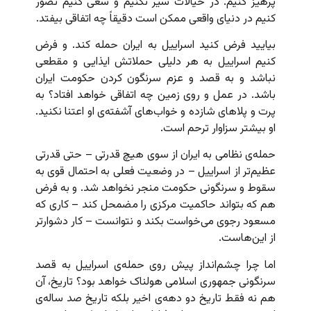
پرهیز کنیم. در خیالات سیر نکنیم و سعی کنیم تصور
کنیم در دنیای واقعی ممکن است دقیقاً چه اتفاقی بیفتد.
بیایید فرض کنید اسراییل به ایران حمله کند. و فرض
کنیم اسراییل به هر دلیلی حملاتش ایذایی و مقطعی
نباشد و به قصد و عزم سرنگون کردن حکومت ایران
باشد. در عمل و روی زمین چه اتفاقی خواهد افتاد؟ به
پرت و پلاهای شازده و خواب‌های آشفته‌ی او اعتنا نکنید.
او بیشتر سزاوار ترحم است.
حمله‌ی نظامی به ایران از سوی هیچ قدرتی – حتی قدرتی
عظیم‌تر از اسراییل – در وضعیت فعلی به احتمال قوی به
سقوط و سرنگونی حکومت منجر نخواهد شد. و به فرض
هم که بتواند حاکمیت مرکزی را مضمحل کند – کاری که
مسعود رجوی می‌خواست بکند و نتوانست – کار دشوارتر
از این‌هاست.
اما چرا چشم‌انداز پیش روی حمله‌ی اسراییل به قصد
سرنگونی جمهوری اسلامی هولناک خواهد بود؟ تاریخ، آن
هم نه فقط تاریخ دو دهه‌ی اخیر بلکه تاریخ صد ساله‌ی