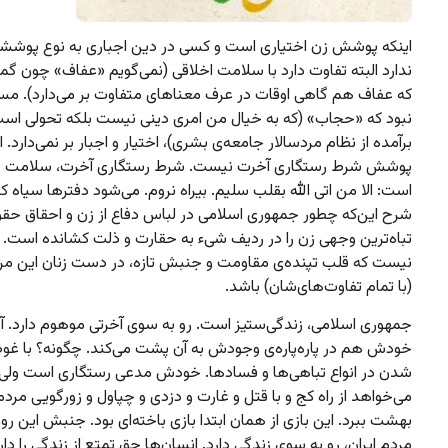
اینکه پوشش زن اختیاری است و کسی در دین اجباری به نوع پوش
ندارد البته تفاوت دارد با سلامت اخلاقی (نمی‌گویم «عفاف» چون گما
که عفاف هم گاهی اوقات در عرف معناهای متفاوت بر می‌دارد). مسئ
نبود که «حجاب» (که به خیال من امری دینی نیست بلکه تحولی است
برآمده از نظام مردسالار جامعه‌ی بشری)، اختیار و اجبار بر نمی‌دارد. ا
پوشش شرط رستگاری آخرت نیست. شرط رستگاری آخرت، سلامت 
است: الا من اتی الله بقلب سلیم. بیراه نروم. می‌شود دفترها سیاه کر
شرح این‌که چطور جمهوری اسلامی در لباس دفاع از زن و احقاق حقو
تباه‌ترین وجهی زن را در ردیف شیء به حقارت و ذلت کشانده است. 
نیست که قلب تپنده‌ی مقاومت و جنبش تازه، در دست زنان این مرز
(با تمام تفاوت‌های‌شان) باشد.
جمهوری اسلامی، زندگی‌ستیز است. رو به سوی آخرتی موهوم دارد. آ
خودش هم در پاره‌پاره‌ی وجودش به آن پشت می‌کند. چگونه؟ با غوط
شدن در انواع تباهی‌ها و فسادها. خودش مدعی رستگاری است ولی
می‌خواهد از راه کج و با قتل و غارت و دزدی و چپاول و زورگویی مردم 
بهشت ببرد. این بازی از همان ابتدا بازی باخته‌ای بود. جنبش این رو
مردم ایران، رو به سوی زندگی دارد. انسان‌ها حق تمتع از زندگی را دا