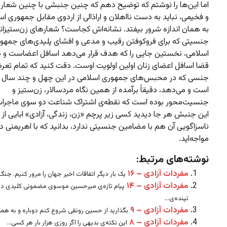
اما این‌ها را نوشتم که توضیح دهم که چنین جنبشی با چنین شعا
و فخیمی، نباید به دست نااهلان و اراذالی از اردوی مقابل جمهوری اس
به همان اندازه شرور بیفتد. نشانه‌اش کجاست؟ شعارهای زن‌ستیزانه
جنسیتی که برای فروکوفتن رقیب و مدعی و افشای پلیدی‌های جمهو
اسلامی، نخستین جایی را که هدف قرار می‌دهد اسافل اعضاست و 
قضا اسافل اعضای زنان اولین اولویت اوست. دقت کنید که تمام تع
جنسی که در محبس‌های جمهوری اسلامی در این چهل و چند سال ر
است و می‌دهد، دقیقاً برآمده از همین نگاه مردسالار، زن‌ستیز و
جنسیت‌محور بوده است که نقطه‌ی اشتراک شناعت دو سوی ماجرا
این جنبش هر جا دیدید کسی زیر پرچم «زن، زندگی،‌ آزادی» ابایی از
ناسزاگویی آن هم با مضامین جنسیتی ندارد، بدانید که با اهریمنی د
مواجه‌اید.
نوشته‌های مرتبط:
مفردات آزادی – ۱۶
یک بار دیگر اتفاقات اخیر جهان را مرور کنیم. جنگ.
مفردات آزادی – ۱۴
پیام تازه‌ی میرحسین موسوی مضمونی کلیدی دا
تپنده‌ی...
مفردات آزادی – ۹
بگذارید از حسین رونقی شروع کنم دوباره و به همان
مفردات آزادی – ۸
این نکته‌ی بدیهی را اگر روزی هزار بار هر کسی...