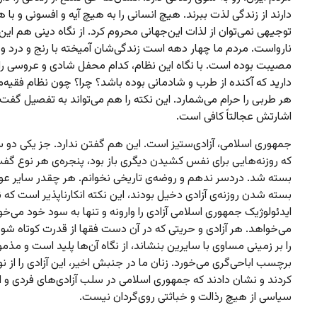
دارند از زندگی لذت ببرند. هیچ انسانی را به هیچ آیه و افسونی و با 
توجیهی نمی‌توان از لذات این‌جهانی محروم کرد. از نگاه دینی هم این
نارواست. مردم ما چهار دهه است زندگی‌شان آمیخته با رنج و درد و ع
مصیبت بوده است. با نگاه این نظام، کدام محفل شادی و عروسی را
دارید که آکنده از طرب و شادمانی بوده باشد؟ چرا؟ چون نظام فقیه
هر طربی را حرام می‌شمارد. این نکته را هم می‌تواند به تفصیل گفت 
اشارتش عجالتاً کافی است.
جمهوری اسلامی،‌ آزادی‌ستیز است. این هم گفتن ندارد. جز یکی دو س
که روزنه‌هایی برای نفس کشیدن دیگری باز بود، پنجره‌ی هر نوع گف
بسته شد. دردسر ندهم و روضه‌ی تاریخی نخوانم. هر چقدر سایر عو
بسته شدن روزنه‌ی آزادی دخیل بودند، این نکته انکارناپذیر است که ن
ایدئولوژیک جمهوری اسلامی آزادی را وارونه و تنها به سود خود می‌خ
می‌خواهد. هر آزادی و حریتی که در آن دست فقها از قدرت کوتاه شود 
را بر زمینی مساوی با سایرین بنشاند، از نگاه آن‌ها پلید است و مذمو
برچسب اباحی‌گری می‌خورد. زنان ما در جنبش اخیر، این آزادی را از نو
کردند و نشان دادند که جمهوری اسلامی در سلب آزادی‌های فردی و ا
سیاسی از هیچ رذالت و خباثتی روی‌گردان نیست.