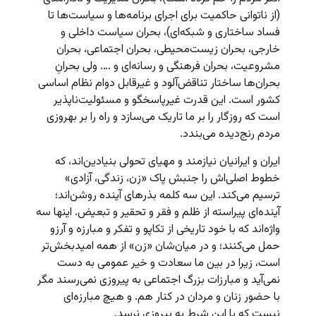
(از ناتوانی حاکمیت برای اجرای برنامه‌ها و سیاست‌ها تا
فساد ساختاری و شبکه‌ای)، بحران سیاست‌ داخلی و
خارجی، بحران زیست‌محیطی، بحران اجتماعی، بحران
مشروعیت، بحران فرهنگی و رسانه‌ای و …‌. ولی بحرانِ
بحران‌ها ساختار تناقض‌آلود و غیرقابل دوام نظام اساسی
کشور است. این قدرت غیرپاسخگو و مسئولیت‌ناپذیر
است که روزگار را بر ما تاریک می‌سازد و راه را بر بهروزی
مردم رنج‌دیده می‌بندد.
ایران و ایرانیان نیازمند و مهیای تحولی بنیادین‌اند، که
خطوط اصلی‌‌اش را جنبش پاک «زن، زندگی، آزادی»
ترسیم می‌کند. این سه کلمه بذرهای آینده روشن‌اند؛
آینده‌ای پیراسته از ظلم و فقر و تحقیر و تبعیض. اینها سه
واژه‌اند که با خود تاریخی از تکاپو و تفکر و مبارزه و آرزو
حمل می‌کنند؛ و در میان‌شان «زن» از همه امیدبخش‌تر
است، زیرا در بین ما سعادت و خیر عمومی به دست
نمی‌آید و مبارزات بزرگ اجتماعی به پیروزی نمی‌رسند مگر
با حضور زنان و مردان در کنار هم. و هیچ مبارزه‌ای
نیست که با این شرط به پیروزی نرسد.