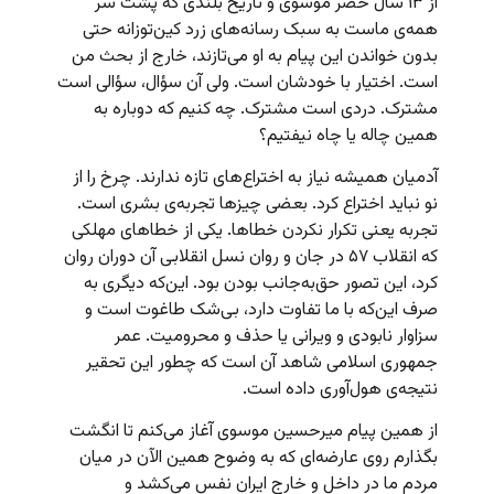
از ۱۳ سال حصر موسوی و تاریخ بلندی که پشت سر
همه‌ی ماست به سبک رسانه‌های زرد کین‌توزانه حتی
بدون خواندن این پیام به او می‌تازند،‌ خارج از بحث من
است. اختیار با خودشان است. ولی آن سؤال، سؤالی است
مشترک. دردی است مشترک. چه کنیم که دوباره به
همین چاله یا چاه نیفتیم؟
آدمیان همیشه نیاز به اختراع‌های تازه ندارند. چرخ را از
نو نباید اختراع کرد. بعضی چیزها تجربه‌ی بشری است.
تجربه یعنی تکرار نکردن خطاها. یکی از خطاهای مهلکی
که انقلاب ۵۷ در جان و روان نسل انقلابی آن دوران روان
کرد، این تصور حق‌به‌جانب بودن بود. این‌که دیگری به
صرف این‌که با ما تفاوت دارد، بی‌شک طاغوت است و
سزاوار نابودی و ویرانی یا حذف و محرومیت. عمر
جمهوری اسلامی شاهد آن است که چطور این تحقیر
نتیجه‌ی هول‌آوری داده است.
از همین پیام میرحسین موسوی آغاز می‌کنم تا انگشت
بگذارم روی عارضه‌ای که به وضوح همین الآن در میان
مردم ما در داخل و خارج ایران نفس می‌کشد و