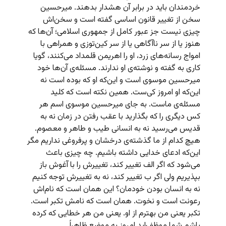
خردمندان باید در برابر آن هشدار بدهند. میرحسین
سخن از تغییر قانون اساسی گفته است و سخن‌اش
چیزی نیست جز عبور کامل از جمهوری اسلامی؛ آن‌ها که
هنوز یا از سر ناآگاهی یا از سر کین‌توزی و همراهی با
امواج رسانه‌های زرد، او را اهریمن قلمداد می‌کنند، گویا
کاری به گفته و نوشته‌ی او ندارند. مسئله‌ی آن‌ها خود
میرحسین موسوی است و این‌که او که بوده است نه
این‌که او امروز کی‌ست. همین نکته است که کلید
مسئله‌ی ماست. به جای میرحسین موسوی اسم هر
کس دیگری را که بگذارید با عقب رفتن در زمان نه به
قدیس می‌رسید نه به انسانی طیب و طاهر و معصوم.
هیچ کدام از ما گذشته‌ی درخشان و پرفروغی نداریم مگر
این‌که ادعای خدایی داشته باشیم. چه چیزی باعث
می‌شود که اگر الف تغییر کند، تغییرش را با آغوش باز
بپذیریم ولی اگر ب تغییر کند، نه به تغییرش توجه کنیم
نه به انسان بودن خودمان؟ این همان است که نام‌اش
رعونت است و نخوت. همان است که نامش تکبر است.
تکبر یعنی من بهترم از او. یعنی من هر خطایی که کرده
باشم شما موظف‌اید امروز به موضع ظاهراً