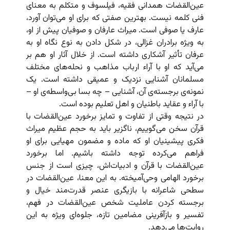
عین‌القضات همدانی فقیه، فیلسوف و متکلم به معنای
فنی کلمه نیست. بهترین صفتی که برای او می‌توان آورد،
عارف یا صوفی است. میراث عارفان و صوفیان پیش از او،
به ویژه برادران غزالی، در شکل دادن به نوع نگاه او به
عرفان تأثیر آشکاری داشته است. از خلال آثار او هم بر
می‌آید که او با آراء ارباب مذاهب و نحله‌های مختلف
مسلمانان آشنایی نزدیک و عمیقی داشته است. یک
نمونه‌ی برجسته‌ی آن، آشنایی – چه بسا بی‌واسطه‌ی او –
با آراء و عقاید باطنیان و اهل تعلیم بوده است.
در نتیجه وقتی از تفاوت و تمایز برخورد عین‌القضات با
قرآن سخن می‌گوییم، ناگزیر باید به حجم عظیم میراث
فکری پیشینیان او که ماده و مضمون مهیایی برای او
فراهم می‌کرده توجه داشته باشیم. اما برخورد
عین‌القضات با قرآن و ادبیات‌اش، چیزی است از جنس
برخورد الهامی وحی‌آمیخته. به این معنا، عین‌القضات در
سطحی شاعرانه با بازیگری عنصر قدرت‌مند خیال و
برجسته کردن عاملیت شخص عین‌القضات در فهم،
تفسیر و بازآفرینی مضامین تازه، جلوه‌ای ویژه به این
روایت‌ها می‌دهد.