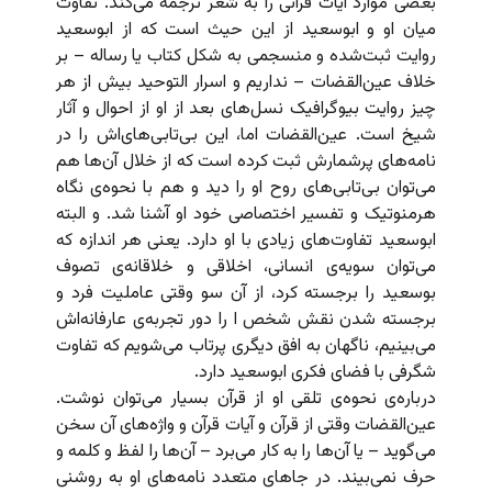
بعضی موارد آیات قرآنی را به شعر ترجمه می‌کند. تفاوت
میان او و ابوسعید از این حیث است که از ابوسعید
روایت ثبت‌شده و منسجمی به شکل کتاب یا رساله – بر
خلاف عین‌القضات – نداریم و اسرار التوحید بیش از هر
چیز روایت بیوگرافیک نسل‌های بعد از او از احوال و آثار
شیخ است. عین‌القضات اما، این بی‌تابی‌های‌اش را در
نامه‌های پرشمارش ثبت کرده است که از خلال آن‌‌ها هم
می‌توان بی‌تابی‌های روح او را دید و هم با نحوه‌ی نگاه
هرمنوتیک و تفسیر اختصاصی خود او آشنا شد. و البته
ابوسعید تفاوت‌های زیادی با او دارد. یعنی هر اندازه که
می‌توان سویه‌ی انسانی، اخلاقی و خلاقانه‌ی تصوف
بوسعید را برجسته کرد، از آن سو وقتی عاملیت فرد و
برجسته شدن نقش شخص ا را دور تجربه‌ی عارفانه‌اش
می‌بینیم، ناگهان به افق دیگری پرتاب می‌شویم که تفاوت
شگرفی با فضای فکری ابوسعید دارد.
درباره‌ی نحوه‌ی تلقی او از قرآن بسیار می‌توان نوشت.
عین‌القضات وقتی از قرآن و آیات قرآن و واژه‌های آن سخن
می‌گوید – یا آن‌ها را به کار می‌برد – آن‌ها را لفظ و کلمه و
حرف نمی‌بیند. در جاهای متعدد نامه‌های او به روشنی