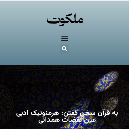
به قرآن سخن گفتن: هرمنوتیک ادبی
عین‌القضات همدانی