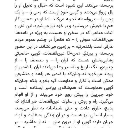
برجسته می‌کند. این شیوه است که خیال و تخیل او را
بال پرواز می‌دهد و گویی خودِ اوست که وحی را – یا یک
وحی را – بی‌واسطه تجربه می‌کند. اما او در همین کار
هم با خویش می‌ستیزد و بر خود نیز می‌شورد. این نفی و
اثبات مدامی که در سخن او هست، به ویژه در نامه‌ها،
عین‌القضات صوفی را – که ظاهراً در چشم عموم مردم
عارفی است بلندمرتبه – بر زمین می‌نشاند. در این حضور
برجسته و پررنگِ «من»ِ عین‌القضات، گویی خاصیتی
رهایی‌بخش هست که قرآن را – و مصحف را – از
چنبره‌ی تنگ تاریخ و تفسیر رها می‌کند؛ قرآن با ضمیر او
پیوند می‌خورد نه چنان‌که با ضمیر هر زاهد و متشرعی
ممکن است با تکرار و مداومت گره بخورد بلکه چنان‌که
گویی هم‌اوست که هم‌شانه‌ی پیامبر ایستاده است و
خود جبرییل را پیش روی خود می‌بیند و از او الهام
می‌گیرد. راه و روش و سلوک عین‌القضات هر اندازه که
بدیع، خارق عادت و حتی شطاحانه به نظر می‌رسد،
بسیار انسانی نیز هست و در آن زندگی به غایت و قوت
جریان دارد؛ گویی او از درون متن – نه از حاشیه – بر