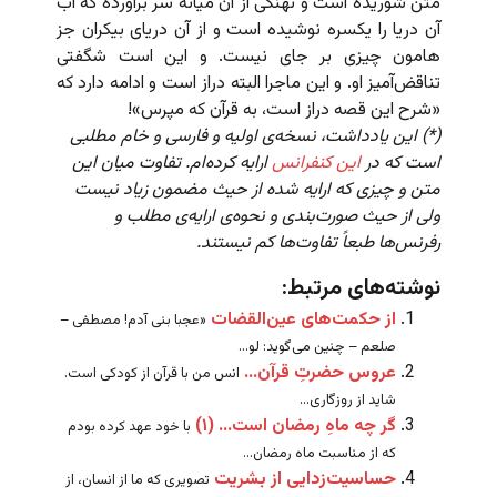
متن شوریده است و نهنگی از آن میانه سر برآورده که آب
آن دریا را یکسره نوشیده است و از آن دریای بیکران جز
هامون چیزی بر جای نیست. و این است شگفتی
تناقض‌آمیز او. و این ماجرا البته دراز است و ادامه دارد که
«شرح این قصه دراز است، به قرآن که مپرس»!
(*) این یادداشت، نسخه‌ی اولیه و فارسی و خام مطلبی
است که در
این کنفرانس
ارایه کرده‌ام. تفاوت میان این
متن و چیزی که ارایه شده از حیث مضمون زیاد نیست
ولی از حیث صورت‌بندی و نحوه‌ی ارایه‌ی مطلب و
رفرنس‌ها طبعاً تفاوت‌ها کم نیستند.
نوشته‌های مرتبط:
از حکمت‌های عین‌القضات
«عجبا بنی آدم! مصطفی –
صلعم – چنین می‌گوید: لو...
عروس حضرتِ قرآن…
انس من با قرآن از کودکی است.
شاید از روزگاری...
گر چه ماهِ رمضان است… (۱)
با خود عهد کرده بودم
که از مناسبت ماه رمضان...
حساسیت‌زدایی از بشریت
تصویری که ما از انسان، از