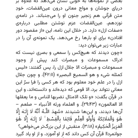
بعضی از نمونه‌ها به خوبی نشان می‌دهد که علاوه بر
دریای جوشان و مواج معانی درون عین‌القضات، خودِ
متن قرآنی هم زنجیر جنون او را می‌جنباند. در نامه‌ی
نوزدهم، عین‌القضات عزم نوشتن مطلبی درباره‌ی
«صفات ازل» دارد. در خلال این نامه، این «از مقصود دور
افتادن» برای او بارها رخ می‌دهد. یک نمونه‌ی آن را در
عبارات زیر می‌توان دید:
«چون دیدند که هیچ‌کس را سمعی و بصری نیست که
ادراک مسموعات و مبصرات کند پیش از وجود
مسموعات و مبصرات الا جلال ازل را، پس گفتند: «لیس
کمثله شیء و هو السمیع البصیر» (۴۲:۱۱). و چون جلال
ازل را در علم خود معلوم بود که هر کسی را فرا سرّ این
معانی نتواند برد، الا قومی که دیده‌اند و دانسته‌اند، و این
در قرآن بگفت: «و تلک الامثال نضربها للناس و ما یعقلها
الا العالمون» (۲۹:۴۳). و العلماء ورثه الأنبیاء – صلعم –
آن‌ها دیدند، و این‌ها شنیدند «شَهِدَ اللَّـهُ أَنَّهُ لَا إِلَـٰهَ إِلَّا
هُوَ وَالْمَلَائِکَهُ وَأُولُو الْعِلْمِ قَائِمًا بِالْقِسْطِ ۚ لَا إِلَـٰهَ إِلَّا هُوَ
الْعَزِیزُ الْحَکِیمُ» (۳:۱۸). منقبتی از این بزرگ‌تر می‌خواهی؟
جوانمردا! قرآن آن کس داند که از او آموزد، و از او یاد گیرد