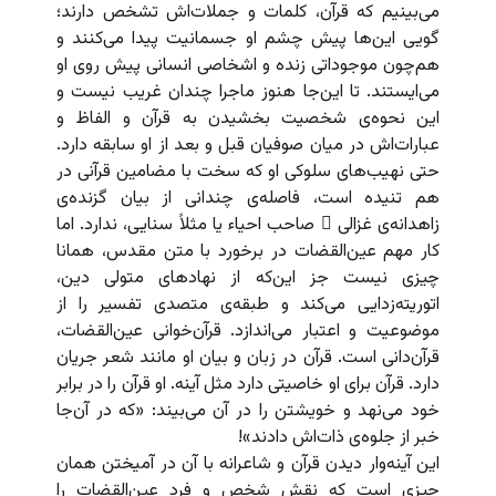
می‌بینیم که قرآن، کلمات و جملات‌اش تشخص دارند؛
گویی این‌ها پیش چشم او جسمانیت پیدا می‌کنند و
هم‌چون موجوداتی زنده و اشخاصی انسانی پیش روی او
می‌ایستند. تا این‌جا هنوز ماجرا چندان غریب نیست و
این نحوه‌ی شخصیت‌ بخشیدن به قرآن و الفاظ و
عبارات‌اش در میان صوفیان قبل و بعد از او سابقه دارد.
حتی نهیب‌های سلوکی او که سخت با مضامین قرآنی در
هم تنیده است، فاصله‌ی چندانی از بیان گزنده‌ی
زاهدانه‌ی غزالی ِ صاحب احیاء یا مثلاً سنایی، ندارد. اما
کار مهم عین‌القضات در برخورد با متن مقدس، همانا
چیزی نیست جز این‌که از نهادهای متولی دین،
اتوریته‌زدایی می‌کند و طبقه‌ی متصدی تفسیر را از
موضوعیت و اعتبار می‌اندازد. قرآن‌خوانی عین‌القضات،
قرآن‌دانی است. قرآن در زبان و بیان او مانند شعر جریان
دارد. قرآن برای او خاصیتی دارد مثل آینه. او قرآن را در برابر
خود می‌نهد و خویشتن را در آن می‌بیند: «که در آن‌جا
خبر از جلوه‌ی ذات‌اش دادند»!
این آینه‌وار دیدن قرآن و شاعرانه با آن در آمیختن همان
چیزی است که نقش شخص و فرد عین‌القضات را