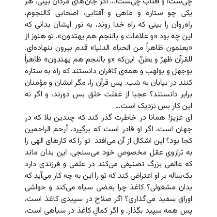
چی‌ست! و آفتاب چی‌ست!… اگر جان‌های مردان بینی، هر
یکی چو ستاره و ماهی و آفتابی، اصحابی کالنجوم،
راه‌روان را بینی که راه خدا روند، به نور ایشان بدانی که
این چه بود «و علامات و بالنجم هم یهتدون». تو هنوز از
«یعلمون ظاهراً من الحیاه الدنیا» قدم بیرون ننهاده‌ای.
للقرآن ظهرٌ و بطنٌ. این‌که «و بالنجم هم یهتدون» ظاهراً
بوجهل و بولهب و همه‌ی کافران دانستند که راه به ستاره
کنند در بیابان به شب. پس قرآن را، مگر ایشان و مؤمنان
برابر دانستند؟ عجبا از غفلت خلق بس دورند، و اگر نه
این کار بس نزدیک است…
ای عزیز! همانا در خاطرت گذر کند که چندین بلا که در
جهان است، اگر او قادر است که برگیرد، أرحم الراحمین
کجا بود؟ این اشکال از آن می‌افتد تو را که کارهای الهی را
به ترازوی عقل مخصوصِ خود می‌سنجی. این بدان ماند
که عالمی بزرگ تصنیفی می‌کند در علمی و فرزندی دارد
یک‌ساله بر او اعتراض کند که تو را این به چه کار می‌آید که
بدان مشغولی؟ کاغذ چرا بعضی سیاه می‌کند و حواشی
اوراق سفید می‌گذاری؟ اگر صلاح در سپیدی کاغذ است،
پس همه سپید بگذار. و اگر کمالِ کاغذ در سیاهی است،