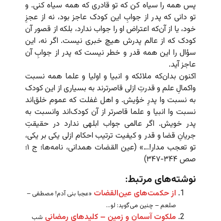
پس همه را سیاه کن که تو قادری که همه سیاه کنی. و
تو دانی که پدر از جوابِ این کودک عاجز بود، نه از عجزِ
خود، یا از آن‌که اعتراض او را جواب ندارد، بلکه از قصور آن
کودک که از عالم پدرش هیچ خبری نیست. اگر نه، این
سؤال را این همه قدر و خطر نیست که پدر از جوابِ آن
عاجز آید.
اکنون بدان‌که ملائکه و انبیا و اولیا و علما همه نسبت
واکمالِ علم و قدرتِ ازلی قاصرترند به بسیاری از این کودک
به نسبت وا پدرِ خؤیش. و اهل غفلت که عموم خلق‌اند
نسبت وا انبیا و علما قاصرتر از آن کودک‌اند وانسبت به
پدر خویش. اگر عالمی جواب ابلهی ندارد در حقیقتِ
جریانِ قضا و قدر و کیفیت ترتیب احکام ازلی یکی بر یکی،
تو تعجب مدار!…» (عین القضات همدانی، نامه‌ها؛ ج ۱؛
صص ۳۴۴-۳۴۷)
نوشته‌های مرتبط:
از حکمت‌های عین‌القضات
«عجبا بنی آدم! مصطفی –
صلعم – چنین می‌گوید: لو...
ملکوت آسمان و زمین – کلیدهای رمضانی
شب