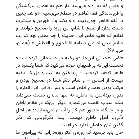
و جایی که به روزه می‌رسد، باز هم به همان سرگشتگی
یا فروماندگی فقه ظاهر در سطح می‌رسیم: «و هم‌‌چنین
در فقه ظاهر، چون نیت روزه بکند و از خوردن و مباشرت
دست بدارد از صبح تا شام، این روزه را صحیح خوانند. و
ندانم که فقیه ظاهر این حدیث را چه معنی نهد که رب
صائم لیس له من صیامه الا الجوع و العطش.» (همان،
ص. ۶۸).
قاضی همدانی این‌جا دو رخنه در مسلمانی کرده است:
نخست این‌که بر فقیهان خرده می‌گیرد که شما یکسره در
ظاهر توقف کرده‌اید – پرداختن به نیت و دل کار فقیه
نیست از اساس – و تمام همّ شما در صحیح بودن و
مرتب بودن همین ظاهر است و بس. قاضی این اندازه را
بدون پرداختن به باطن، نه تنها مایه‌ی نعمت نمی‌داند
بلکه اسباب نقمت می‌شمارد. دیگر این‌که در مقام باطن
و در جایگاه حضور هم کار را آسان نمی‌نمایاند: هر اهل
ذکری، اهل باطن نیست. بسا ذکرگویانی که ذکر
گفتن‌شان حاصلی ندارد جز لعنت.
حال باید پرسید که روزه‌ی اکثر روزه‌دارانی که پیرامون ما