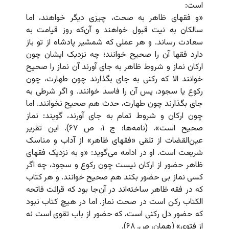
است:
«و فقهای ظاهر به صحت، چیزی دیگر خواهند، اما
سالکان به نیت قبول خواهند و آن‌که روز قیامت به
سعادت رساند. و هر عملی که شمشیر پادشاه از تو باز
دارد فقها آن را صحیح خوانند؛ چه نزدیک ایشان چون
ارکان نماز و شروط ظاهر به جای آورند آن نماز را صحیح
خوانند الا که رکنی به جای بگذارند چون طهارت، چون
رکوع یا سجود، پس آن را فاسد خوانند. و اگر شرطی به
جای بگذارند چون طهارت، حدث هم صحیح نخوانند. اما
چون ارکان و شروط تمام به جای آورند، گویند: نماز
صحیح است». (نامه‌ها؛ ج ۱، ص ۶۷). این تقریر
عین‌القضات از تلقی «فقهای ظاهر» از آداب و مناسک
شریعت است. او در ادامه می‌گوید: «و به نزدیک فقهای
ظاهر حضور از ارکان نیست چون رکوع و سجود، چه اگر
کسی نماز بی حضور بکند هم صحیح خوانند. و هر کتاب
که در فقه ظاهر ساخته‌اند در آن‌جا بود که قرائت فاتحه
الکتاب رکن است در صحت نماز. اما در هیچ کتاب نبود
که حضور دل رکنی است، که حضور از باب تقوی است نه
از فتوی» (همان، ص. ۶۸).