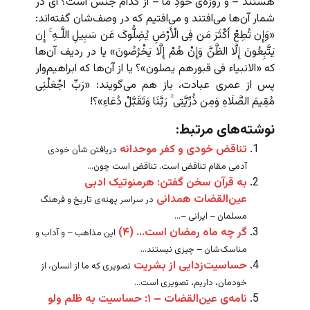
هستند – و روزه‌ی خودِ ما – از کدام جنس است؟ آی در
شمار آن‌ها می‌افتند و می‌افتیم که در وصف‌شان گفته‌اند:
«وَإِن تُطِعْ أَکْثَرَ مَن فِی الْأَرْضِ یُضِلُّوکَ عَن سَبِیلِ اللَّـهِ ۚ إِن
یَتَّبِعُونَ إِلَّا الظَّنَّ وَإِنْ هُمْ إِلَّا یَخْرُصُونَ» یا در ردیف آن‌ها
که «الانبیاء فی قبورهم یصلون»؟ یا از آن‌ها که ابراهیم‌وار
پس از عمری عبادت، باز هم می‌گویند: «رَبِّ اجْعَلْنِی
مُقِیمَ الصَّلَاهِ وَمِن ذُرِّیَّتِی ۚ رَبَّنَا وَتَقَبَّلْ دُعَاءِ»؟!
نوشته‌های مرتبط:
تناقض خودی و کفر موحدانه
دریافتن شأن خودی
آدمی مقام تناقض است. تناقض است چون...
به قرآن سخن گفتن: هرمنوتیک ادبی
عین‌القضات همدانی
در سراسر پهنه‌ی تاریخ و فرهنگ
مسلمان – ایرانی –...
گر چه ماه رمضان است… (۴)
این مذاهب – و آداب و
مناسک‌شان – چیزی نیستند...
حساسیت‌زدایی از بشریت
تصویری که ما از انسان، از
خودمان، داریم،‌ تصویری است...
نامه‌ی عین‌القضات – ۱: حساسیت به ظلم ولو