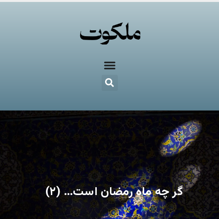
گر چه ماه رمضان است… (۲)