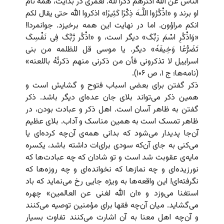
الناس عن الله اکثرهم ذکراً لله. لعمری در بدایت، همه نام
او برند و «اذْکُرُوا اللَّـهَ ذِکْرًا کَثِیرًا» اذکروا الله حتی یقال لکم
انکم مراؤون. اما در نهایت این همه برخیزد. جوانمردا!
«وَاذْکُرِ اسْمَ رَبِّکَ» دیگر است، و «اذْکُر رَّبَّکَ فِی نَفْسِکَ
تَضَرُّعًا وَخِیفَهً» دیگر. یا موسی قل للظلمه من بنی
اسراییل لا تذکرونی فأن من ذکرنی منهم ذکرتُهُ باللعنه»
(نامه‌ها؛ ج ۱، ص ۱۰۶).
ذکر گفتن برای بعضی اسباب فتوح و گشایش است و
همین ذکر می‌تواند بلای جان عده‌ای دیگر باشد. ذکر
گفتن به ظاهر آسان است. اهل ذکر و عبادت بودن، در
ظاهر تمسک است به همین مناسک و آداب. بلای عظیم
آن‌جا پدیدار می‌شود که بدانی همه‌ی آن‌چه کرده‌ای یا
می‌کنی به جای آن‌که سودی برای‌ات داشته باشد، یکسره
مایه‌ی عقوبت شد است و تو شادان که چه عبادت‌ها که
نورزیده‌ای و چه نمازها که نخوانده‌ای و چه روزه‌ها که
نگرفته‌ای! این واقعه‌ها به ویژه جایی رخ می‌نماید که باد
استغنا می‌وزد و «ان الله لغنی عن العالمین» چهره
می‌گشاید. میان آن‌چه فقها برای مؤمنین توصیه می‌کنند
و آن‌چه اهل معنا به آن اشارت می‌کنند تفاوت بسیار