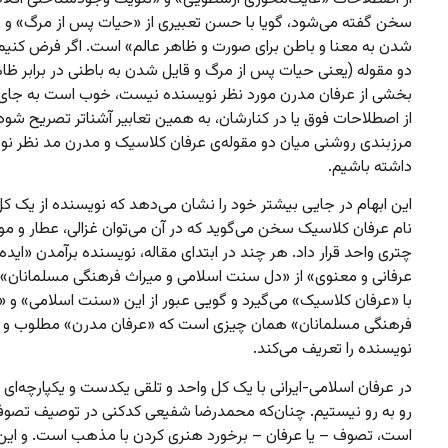
سخن گفته می‌شود، گویا با حسن تعبیری از «حیات پس از مرگ» و «
شدن به معنا و باطن برای صورت و ظاهر عالم» است. اگر فرض کنیم 
دو مقوله (یعنی حیات پس از مرگ و قایل شدن به باطنی در برابر ظاه
بخشی از عرفان مدرن مورد نظر نویسنده نیست، خوب است به جای 
از اصطلاحات فوق یا در کنارشان، به همین تعابیر آشناتر تصریح شود 
مرزبندی روشنی میان دو مقوله‌ی عرفان کلاسیک و مدرن مد نظر نو
داشته باشیم.
این ابهام در جایی بیشتر خود را نشان می‌دهد که نویسنده از یک کل
نام عرفان کلاسیک سخن می‌گوید که در آن می‌توان غزالی، عطار و مولو
چتری واحد قرار داد. هر چند در ابتدای مقاله، نویسنده برآمدن «ایده
عرفانی و معنوی» از «دل سنت اسلامی و میراث فرهنگی مسلمانان» ر
با «عرفان کلاسیک» می‌گیرد و گویی عبور از این «سنت اسلامی» و «
فرهنگی مسلمانان» همان چیزی است که «عرفان مدرن» مطلوب و م
نویسنده را تعریف می‌کند.
در عرفان اسلامی-ایرانی با یک کل واحد و تلقی یکدست و یکپارچه‌ای ا
رو به رو نیستیم. چنان‌که محمدرضا شفیعی کدکنی در توصیف تصوف
است، تصوف – یا عرفان – برخورد هنری کردن با مذهب است. و این 