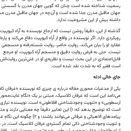
رسمیت شناخته شده است چنان که گویی جهان مدرن با گسستی ناگ
جهان ماقبل مدرن جدا شده است و آن‌چه در جهان ماقبل مدرن م
داشته بیش از این مشروعیت ندارد.
گذشته از این، دقیقاً روشن نیست که ارجاع نویسنده به آراء کیوپیت
رویکردی دارد. اگر نویسنده در واقع از آراء کیوپیت دفاع می‌کند و پاره‌ا
عقاید او را بیان می‌کند، روایتِ حاضر، روایت شسته‌رفته و منسجمی از آ
نیست. حتی به فرض روایت دقیق و منسجم آراء کیوپیت، او مرجع
قابل‌اعتمادی در این بحث نیست و نظریه‌‌ی او در غنی‌ترین روایت‌اش، 
است فقیر که به شدت نقد شده است.
جای خالی ادله
یکی از مدعیات محوری مقاله درباره ی چیزی که نویسنده «عرفان ک
می‌نامد این است که عرفان کلاسیک، مبتنی بر یک «نگاهِ غایت‌محور
ارسطویی» و «ثنویت وجودشناختی افلاطونی» است. نویسنده نیازی 
است که توضیح بدهد که: ۱) این تعابیر دقیقاً چه معنایی دارن
پیامدهای الاهیاتی و عرفانی می‌توانند باشند؛ و ۲) چگ
و ثنویت‌ وجودشناختی ذاتی تمام گستره‌ی عرفان کلاسیک است. در م
از اصطلاحات «غایت‌محوری ارسطویی» و «ثنویت‌ وجودشناختی افلا