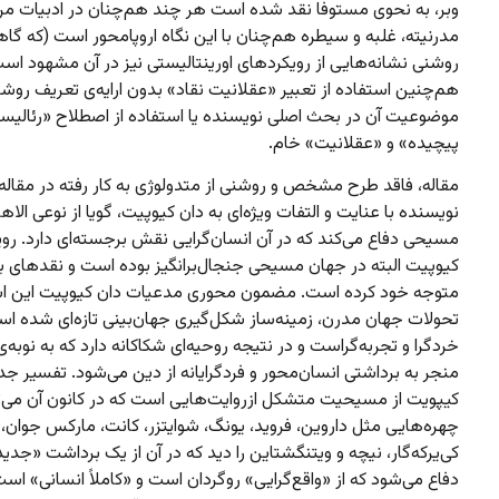
وبر، به نحوی مستوفا نقد شده است هر چند هم‌چنان در ادبیات مر
مدرنیته، غلبه و سیطره هم‌چنان با این نگاه اروپامحور است (که گاه
روشنی نشانه‌هایی از رویکردهای اورینتالیستی نیز در آن مشهود است
هم‌چنین استفاده از تعبیر «عقلانیت نقاد» بدون ارایه‌ی تعریف روشن
موضوعیت آن در بحث اصلی نویسنده یا استفاده از اصطلاح «رئالیس
پیچیده» و «عقلانیت» خام.
مقاله، فاقد طرح مشخص و روشنی از متدولوژی به کار رفته در مقاله
نویسنده با عنایت و التفات ویژه‌ای به دان کیوپیت، گویا از نوعی الاه
مسیحی دفاع می‌کند که در آن انسان‌گرایی نقش برجسته‌ای دارد. روی
کیوپیت البته در جهان مسیحی جنجال‌برانگیز بوده است و نقدهای بس
متوجه خود کرده است. مضمون محوری مدعیات دان کیوپیت این ا
تحولات جهان مدرن، زمینه‌ساز شکل‌گیری جهان‌بینی تازه‌ای شده ا
خردگرا و تجربه‌گراست و در نتیجه روحیه‌ای شکاکانه دارد که به نوبه‌
منجر به برداشتی انسان‌محور و فردگرایانه از دین می‌شود. تفسیر جد
کیپویت از مسیحیت متشکل از‌روایت‌هایی است که در کانون آن می‌ت
چهره‌هایی مثل داروین، فروید، یونگ، شوایتزر، کانت، مارکس جوان،
کی‌یرکه‌گار، نیچه و ویتنگشتاین را دید که در آن از یک برداشت «جدید
دفاع می‌شود که از «واقع‌گرایی» روگردان است و «کاملاً انسانی» است