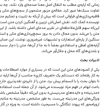
زمانی که ارایه‌ی مطلب به انتقال اصل معنا صدمه‌ای وارد نکند، چه بسا
تفاوت سبک‌ها عبور کرد. مقاله‌ی مزبور مشحون از سجع‌های مکرر و
قافیه‌پردازی‌های فراوانی است که بیش از آن‌که به تثبیت و تحکیم مد
نویسنده کمک کند، نقش اصلی‌اش تزیین و آهنگین کردن متن است
این‌که سهم قابل‌ملاحظه‌ای در تقریر مدعای اصلی داشته باشد. از این
متن را می‌شد بدون مجال دادن به بروز سجع‌پردازی‌های مکرر و استف
سنگین از پاره‌ای استعارات و تشبیهات غیرضروری، نوشت. این صنایع
آرایه‌های لفظی و استفاده‌ی بعضاً نا به جا از آن‌ها، متن را دچار سست
و بلندی‌های گاه مخل و ملال‌آور می‌کند.
ادبیات بحث
یکی از کمبودهای متن این است که در بسیاری از موارد اصطلاحات و 
به کار رفته‌اند که دست‌کم یک «تعریف کاری» مناسب از آن‌ها ارایه 
تا بتوان بحث را با انسجام پیش برد، متن را از دایره‌ی نقدپذیری خارج
باعث ابهام در فهم مراد نویسنده می‌شود. از آن جمله است استفاده ا
«مدرنیته» و «ایده‌های مدرنیستی» بدون این‌که دقیقاً مشخص باش
ویژگی‌های این مدرنیته چی‌ست. به طور مشخص، مدرنیته به مثابه‌ی 
اروپامحور که پیوند تنگانگی با مسیحیت داشته است، به ویژه در آثا