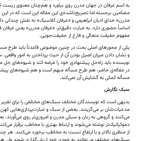
به اسم عرفان در جهان مدرن روی بیاورد و هم‌چنان معنوی زیست کن
مضامین برجسته اما تصریح‌ناشده‌ی این مقاله این است که در این 
مدرن» خدای ادیان ابراهیمی و «عرفان کلاسیک» نه نقش چندانی دارد
اساساً حضوری دارد. به عبارت دقیق‌تر، «عرفان مدرن» یعنی عرفان فا
مفهوم حقیقت متعالی و فارغ از حقیقت‌جویی.
یکی از محورهای اصلی بحث در چنین موضوعی قاعدتاً باید طرح مسأ
و نشان دادن میزان اصیل بودن آن از حیث پرداختن به امور واقعی.
نویسنده باید راه‌حل پیشنهادی خود را عرضه کند و شیوه‌های حل مس
در مقاله‌ی حاضر، هم طرح مسأله مبهم است و هم شیوه‌های پیش
مسأله کمکی به گشایش آن نمی‌کند.
سبک نگارش
بدیهی است که نویسندگان مختلف سبک‌های مختلفی را برای تقریر
مدعیات‌شان بر می‌گزینند. بعضی از سبک و عبارت‌پردازی‌هایی کهن 
می‌کنند و گروهی به زبان و سبکی مدرن و امروزی‌تر روی می‌آورند. 
دموکراتیک‌تر نوشته می‌شوند و ارتباط بهتری با مخاطب برقرار می‌کن
از منظری بالاتر و با ارتفاع نسبت به مخاطب برخورد می‌کنند. هر چند
سبک‌های مختلف می‌توانند به خودی خود ارزش‌گذاری شوند ولی هم‌