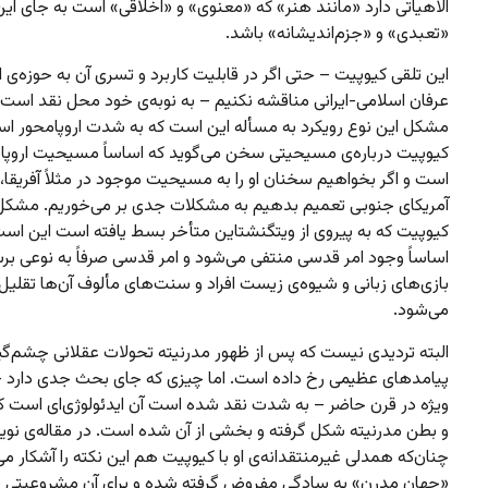
الاهیاتی دارد «مانند هنر» که «معنوی» و «اخلاقی» است به جای این
«تعبدی» و «جزم‌اندیشانه» باشد.
این تلقی کیوپیت – حتی اگر در قابلیت کاربرد و تسری آن به حوزه‌ی ا
عرفان اسلامی-ایرانی مناقشه نکنیم – به نوبه‌ی خود محل نقد است
مشکل این نوع رویکرد به مسأله این است که به شدت اروپامحور ا
کیوپیت درباره‌ی مسیحیتی سخن می‌گوید که اساساً مسیحیت اروپا
است و اگر بخواهیم سخنان او را به مسیحیت موجود در مثلاً آفریقا، ی
آمریکای جنوبی تعمیم بدهیم به مشکلات جدی بر می‌خوریم. مشکل 
کیوپیت که به پیروی از ویتگنشتاین متأخر بسط یافته است این اس
اساساً وجود امر قدسی منتفی می‌شود و امر قدسی صرفاً به نوعی بر
بازی‌های زبانی و شیوه‌ی زیست افراد و سنت‌های مألوف آن‌ها تقلیل 
می‌شود.
البته تردیدی نیست که پس از ظهور مدرنیته تحولات عقلانی چشم‌گیر
پیامدهای عظیمی رخ داده است. اما چیزی که جای بحث جدی دارد –
ویژه در قرن حاضر – به شدت نقد شده است آن ایدئولوژی‌ای است ک
و بطن مدرنیته شکل گرفته و بخشی از آن شده است. در مقاله‌ی نوی
چنان‌که همدلی غیرمنتقدانه‌ی او با کیوپیت هم این نکته را آشکار می‌
«جهان مدرن» به سادگی مفروض گرفته شده و برای آن مشروعیتی ب