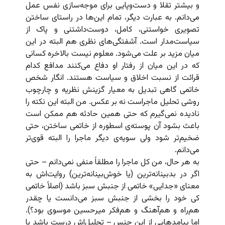
و بیشتر تقلا و دست‌وپایی برای موجه‌سازی نفس عمل
می‌دانم. به عبارت دیگر، تمام این‌ها در راستای ساختن
تصویری خواستنی، کامل، دوست‌داشتنی و پاک از
سیاست‌مدار است. آشفتگی‌های نظری هم البته در این
میان مزید بر علت می‌شود. معلوم نیست بالاخره کسانی
که در این میان از رفتار او دفاع می‌کنند مدافع کدام
قرائت از نسبت اخلاق و سیاست هستند. انگار شخص
خاتمی گاهی تبدیل به معیار گزینش نظریه و چارچوب
روشی تحلیل ماجراست نه بر عکس. من البته این نکته را
نادیده نمی‌گیرم که حتی همین حادثه هم ممکن است
باعث بشود آن پوسته‌ی اسطوره‌ از خاتمی ساختن، حتی
ضخیم‌تر شود ولی سویه‌ی دیگر ماجرا را البته قوی‌تر
می‌دانم.
به هر حال، من کل ماجرا را مطلقاً‌ منفی نمی‌دانم – حتی
اگر در بدبینانه‌ترین (یا خوش‌بینانه‌ترین) روایت‌اش به
معنای «جدایی»‌ خاتمی از جنبش سبز باشد (اصلاً خاتمی
کی خود را بخشی از جنبش سبز می‌دانست یا چقدر
هم‌راه و هم‌آهنگ و هم‌فکر میرحسین موسوی بود؟).
اما پیامدهایی از این جنس – تحلیل‌اش درست باشد یا