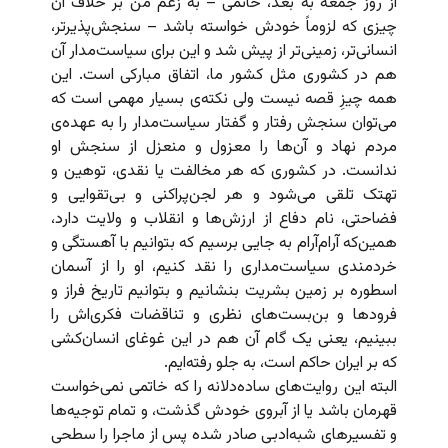
از روز جمعه به بعد، خاتمی – به زعم من بر خلاف آن
چیزی که لزوماً خودش خواسته باشد – سنجش‌پذیرتر،
انسانی‌تر، زمینی‌تر از پیش شد و این برای سیاست‌مدار آن
هم در کشوری مثل کشور ما، اتفاق مبارکی است. این
همه چیزِ قصه نیست ولی نکته‌ی بسیار مهمی است که
می‌توان سنجش رفتار و گفتار سیاست‌مدار را به عهده‌ی
مردم نهاد و آن‌ها را معزول و منعزل از سنجش او
ندانست. در کشوری که هر مخالفت یا نقدی، توهین و
تهتک تلقی می‌شود و هر لجن‌پراکنی و بی‌تقوایی و
فضاحتی، نام دفاع از ارزش‌ها و انقلاب و ولایت دارد،
همین‌که آرام‌آرام به جایی برسیم که بتوانیم با آهستگی و
خردمندی سیاست‌مداری را نقد کنیم،‌ او را از آسمان
اسطوره بر زمین بشریت بنشانیم و بتوانیم تاریخ فراز و
فرودها و بن‌بست‌های نظری و تناقضات فکری‌اش را
ببینیم، یعنی یک گام آن هم در این غوغای انسان‌کشی
که بر ایران حاکم است، به جلو رفته‌ایم.
البته این روایت‌های ساده‌دلانه را که خاتمی نمی‌خواست
قهرمان باشد یا از آبروی خودش گذشت، و تمام توجیه‌ها
و تفسیرهای شبه‌ادبی صادر شده پس از ماجرا را سطحی