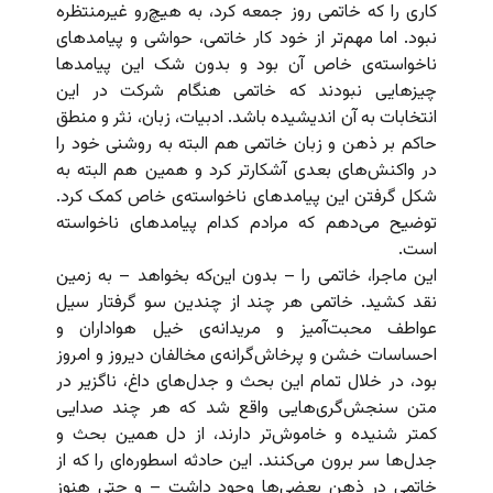
کاری را که خاتمی روز جمعه کرد، به هیچ‌رو غیرمنتظره
نبود. اما مهم‌تر از خود کار خاتمی، حواشی و پیامدهای
ناخواسته‌ی خاص آن بود و بدون شک این پیامدها
چیزهایی نبودند که خاتمی هنگام شرکت در این
انتخابات به آن اندیشیده باشد. ادبیات، زبان، نثر و منطق
حاکم بر ذهن و زبان خاتمی هم البته به روشنی خود را
در واکنش‌های بعدی آشکارتر کرد و همین هم البته به
شکل گرفتن این پیامدهای ناخواسته‌ی خاص کمک کرد.
توضیح می‌دهم که مرادم کدام پیامدهای ناخواسته
است.
این ماجرا، خاتمی را – بدون این‌که بخواهد – به زمین
نقد کشید. خاتمی هر چند از چندین سو گرفتار سیل
عواطف محبت‌آمیز و مریدانه‌ی خیل هواداران و
احساسات خشن و پرخاش‌گرانه‌ی مخالفان دیروز و امروز
بود، در خلال تمام این بحث و جدل‌های داغ، ناگزیر در
متن سنجش‌گری‌هایی واقع شد که هر چند صدایی
کمتر شنیده و خاموش‌تر دارند، از دل همین بحث و
جدل‌ها سر برون می‌کنند. این حادثه اسطوره‌ای را که از
خاتمی در ذهن بعضی‌ها وجود داشت – و حتی هنوز