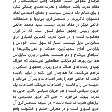
عرصه‌ی عمومی است. خصوصاً وقتی سیاست‌مدار در
مقام قدرت باشد، مجامله و تعارف معنای چندانی ندارد
و برای سالم نگه داشتن سیاست و فضای اجتماعی تمام
دلسوزان ناگزیرند از سنجش‌گری بی‌پروا و مشفقانه.
خاتمی دیگر در مقام قدرت نیست. سید محمد خاتمی
امروز رییس جمهور سابق کشور است که در ایران
مغضوب است و در متن قدرت کمترین اعتباری برای
سخن‌اش قایل نیستند. اعتبار که سهل است؛ خودش و
یاران‌اش آماج شدیدترین حملات و لجن‌پراکنی‌ها و
افتراهای بی‌شاخ و دم هستند. بعضی از یاران سابق‌اش
هم این روزها کم مرتکب خطاهایی نمی‌شوند که خوراک
تهیه‌ی رسانه‌های هتاک و دروغ‌پرداز جمهوری اسلامی را
فراهم می‌کنند. اما هم‌چنان این نکته را نباید نادیده
گرفت که خاتمی خود را رهبر اصلاحات و پدر آن می‌داند و
اندیشه‌اش را برخاسته از اصلاحات می‌داند. اصلاحات یک
جریان سیاسی است و هر جریان سیاسی ناگزیر جایی به
قدرت پیوند می‌خورد – حتی اگر امروز دسترسی به
ابزارهای قدرت نداشته باشد – در نتیجه سنجش‌گری آن
امری ضروری است و در معرض خشم و خشونت واقع