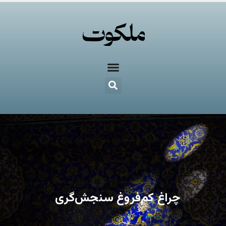
چراغ کم‌فروغ سنجش‌گری