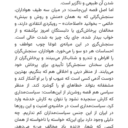
شدن آن طبیعی و ناگزیر است.
اما اصل قصه این‌جاست: در میان سه طیف هواداران،
سنجش‌گرانی که به همان «منش و روش و بینش»
خاتمی – بخوانید «اصلاحات» – رویکردی انتقادی دارند، و
مخالفان پرخاش‌گری یا دلبستگانِ امروز برآشفته و از
خواب بیدار شده، جای یک چیز به شدت خالی است.
سنجش‌گری در این میانه‌ی غوغا چوب عواطف و
احساسات هر دو سو را می‌خورد. هواداران، سنجش‌گران
را افراطی و تندرو و شتاب‌کار می‌بینند و پرخاش‌گران از
میان سخنان سنجش‌گرا تأییدی برای پرخاش خود
می‌یابند. از منظر دینی و اخلاقی هم که بنگریم، بهترین
دوست آدمی کسی است که عیوب او را بر او آشکار کند و
مشفقانه بتواند خطاهای او را گوشزد کند. از منظر
سیاسی هم قصه روشن‌تر از این‌هاست: سیاست‌مداری
که کارش سنجیده نشود یا نتوان به کارش خدشه وارد
کرد، سیاست‌مداری است در حاشیه‌ی امنیت و این روزها
در ایران از این جنس سیاست‌مداران کم نداریم. چه
دلیلی وجود دارد برای این‌که خواسته یا ناخواسته از همان
کسی که شعار «زنده باد مخالف من» می‌دهد،