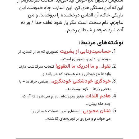
ستایش دیگران مرا خوش آید/می‌آید. سخت هراسان‌ام از
این‌که این بستگی‌های تن، این اسارت چاهِ طبیعت، این
تاریکی خاک، آن الماس درخشنده را بپوشاند. و من
عاجزم: دام سخت است مگر یار شود لطف خدا / ور نه
آدم نبرد صرفه ز شیطان رجیم.
نوشته‌های مرتبط:
حساسیت‌زدایی از بشریت
تصویری که ما از انسان، از
خودمان، داریم،‌ تصویری است...
تقوا… و ما ادریک ما التقویٰ!
کلمات سرگذشت دارند.
واژه‌ها موجوداتی زنده هستند که می‌بالند و...
خودگری خودشکنی خودنگری…
بعضی حرف‌ها – یا
بعضی رازها – لازم نیست به...
هادم اللذات
هنوز مبهوت‌ام. باورم نمی‌شود که آن که
چند ماه پیش...
نشان محبوبی
نامه‌های عین‌القضات همدانی را
می‌خواندم و مروری بر تجربه‌های گذشته...