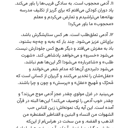
۱۱. آدمی محجوب است. به سادگی فریب‌ها را باور می‌کند.
یاد دوران کودکی می‌افتم که برای گریز از تکلیف مدرسه
بهانه‌ها می‌تراشیدم و تمارض می‌کردم و معلم
«محجوب» ما باور می‌کرد!
۱۲. آدمی تملق‌طلب است. هر کس ستایشگرش باشد،
برای‌اش عزیز می‌شود. چند بار که به‌به و چه‌چه بشنود،
باد به مغزش می‌افتد و دیگر هیچ کس جلودارش نیست.
می‌شود «خسرو» و می‌خواهد پادشاهی کند. «شهرت
طلب» و «شاعرباره» می‌شود! اگر این‌ها هم نباشد،
می‌شود دلبرده‌ی آن‌ها که مدام شعر می‌خوانند و
«عقل»‌شان را تخدیر می‌کنند و گریزان از کسانی است که
مُحرّک و مُهیجِ «عقل» و «پرسش» و چون و چرا باشند.
می‌بینید در غزل مولوی چقدر عجزِ آدمی موج می‌زند؟ و
چقدر خوب آدمی را توصیف می‌کند؟ این‌ها البته در قرآن
آمده است. این آیه یک نمونه‌اش: زین للناس حب
الشهوات من النساء و البنین و القناطیر المقنطره من
الذهب و الفضه. و من سخت در هراس‌ام از این‌که