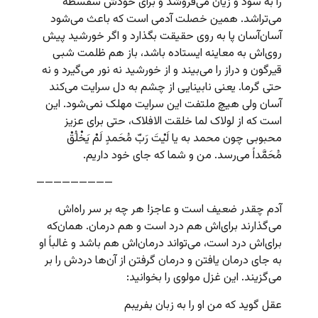
را به سود و زیان می‌فروشد و برای خودش سفسطه
می‌تراشد. همین خصلت آدمی است که باعث می‌شود
آسان‌آسان پا به روی حقیقت بگذارد و اگر خورشید پیش
روی‌اش به معاینه ایستاده باشد، باز هم ظلمت شبی
قیرگون و دراز را می‌بیند و از خورشید نه نور می‌گیرد و نه
حتی گرما. یعنی نابینایی از چشم به دل سرایت می‌کند
آسان ولی هیچ ملتفت این سرایت مهلک نمی‌شود. این
است که از لولاک لما خلقت الافلاک، حتی برای عزیز
محبوبی چون محمد به یا لَیْتَ رَبّ مُحَمدٍ لَمْ یَخْلُقْ
مُحَمَّداً می‌رسد. من و شما که جای خود داریم.
—————————
آدم چقدر ضعیف است و عاجز! هر چه بر سر راه‌اش
می‌گذارند برای‌اش هم درد است و هم درمان. همان‌که
برای‌اش درد است، می‌تواند درمان‌اش هم باشد و غالباً او
به جای درمان یافتن و درمان گرفتن از آن‌ها دردش را بر
می‌گزیند. این غزل مولوی را بخوانید:
عقل گوید که من او را به زبان بفریبم