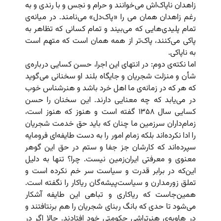
زاهدان ناپاک‌اش می‌خوانند و حرام و نجس و با رندی و به
رغم زاهدان همان می را «پاک‌دل» می‌نامند. در میانه‌ی
تمام پلیدی‌هایی که می‌بیند و تمام کسانی که تظاهر به
پاکی می‌کنند، پاک‌تر از همه همان است که متهم است
به ناپاکی.
اما نکته‌ی دوم: در انتهای این اجرا، حسن کسایی درباره‌ی
شأن و منزلت شجریان و جایگاه بلند او سخنانی می‌گوید
که هر که در زمانه‌ی ما اهل خرد باشد و هنرشناس خوب
در می‌یابد که چه معنایی دارند. این سخنان را حسن
کسایی سال ۱۳۵۸ گفته است و هنوز که هنوز است،
زمام‌داران سرزمین ما چنان که باید حق خدمت شجریان
را ادا نکرده‌اند بلکه زمام امور را به دست طایفه‌ای فرومایه
سپرده‌اند که کارشان جز جفا و ستم در حق این گوهر
معنوی و معرفتی ایران‌زمین نیست. چرا؟ تنها به دلیل
این‌که در برابر قدرت و سیاست سر خم نکرده است و
تملق زورمدارن و سیاست‌پیشه‌گان ریاکار را نگفته است.
همین‌جاست که ریاکاری و تباهی این طایفه آشکار
می‌شود تا حدی که بانگ ربنای شجریان را هم برنتافتند و
در هاویه‌ی هنرتراشی حکومتی خود افتادند. حالا اگر در