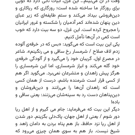
وقت در آن می‌بینم… این غزل، ابیات نابی دارد که گویی
برای روزگار ما ساخته شده است؛ روزگاری که ریاکاری و
دین‌فروشی بیداد می‌کند و ستمِ طایفه‌ای که زیر عبای
دین پنهان شده‌اند کمر آدمیان را شکسته و غرور ایرانیان
را مجروح کرده است. این غزل، دو سه بیت دارد که خوب
است کمی در آن‌ها تأمل کنیم.
یکی این بیت است که می‌گوید: «بس که در خرقه‌ی آلوده
زدم لاف صلاح / شرمسار رخ ساقی و می رنگینم». شاعر
در مصرع اول، گریبان خود را می‌گیرد و از آلودگی خرقه‌ی
خود گله می‌کند و ابراز شرمساری، اما این شرمساری را
هرگز پیش زاهدان و متشرعان نمی‌برد. می‌‌گوید اگر هم
از کسی قرار است شرمنده باشم، درست از همان کسی
است که زاهدان آن‌ها را می‌رانند و دین‌فروشان و
دین‌پناهان دست رد به سینه‌شان می‌زنند: یعنی ساقی و
باده!
دیگر این بیت که می‌فرماید: جام می گیرم و از اهل ریا
دور شوم / یعنی از اهل جهان، پاک‌دلی بگزینم. دور شدن
از اهل ریا نزد حافظ، باز هم پناه بردن به دامان زاهد و
شیخ نیست. باز هم به سوی همان چیزی می‌رود که