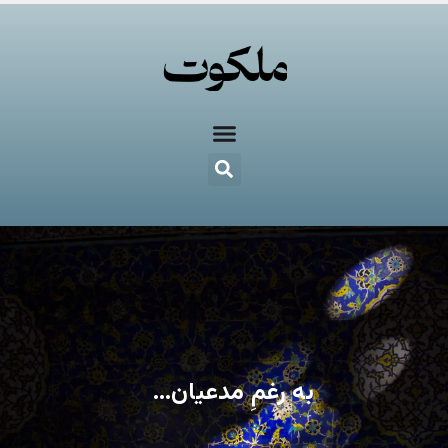
به رغمِ مدعیان…