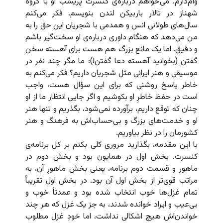
وام‌دارم. می‌خواهم درباره‌ی کنسرت پریشب او با گروه
شهناز در تالار باربیکن لندن بنویسم. فکر می‌کنم
سال‌های طولانی انس و همدمی با شجریان این حق را به
من می‌دهد که هنگام داوری درباره‌ی او سخت‌گیر باشم
و دقیق. اما یک مانع بزرگ هم هست برای آهسته سخن
گفتن (بخوانید آهسته دعا گفتن!): ما مگر چند نفر در
موسیقی و هنر ایرانی مثل شجریان داریم؟ فکر می‌کنم به
خاطر پاسخ روشنی که برای این سؤال هست، واجب
است در حفظ خاطرِ او بکوشیم و اگر جایی انتظار ما از او
چنان که توقع داریم، برآورده نمی‌شود، بگذریم و تنها هنر
او و خدمت‌های بزرگ و بی‌حساب‌اش به فرهنگ و هنر
کشورمان را در نظر بیاوریم.
با این مقدمه، بگذارید مروری کلی بکنم بر کل برنامه‌ی
کنسرت. بخش اول در همایون بود و بخش دوم در
ماهور و قسمت دوم برنامه،‌ یعنی بخش ماهورِ آن، به
مراتب قوی‌تر از بخش اول آن بود. در بخش اول تقریباً
تمام غزل‌ها خوب انتخاب شده بود و عمدتاً خوب و
بی‌عیب و ایراد خوانده شدند، به جز یک غزل که هر چند
خواندن‌اش هیچ اشکالی نداشت، اما خودِ غزل مطلوب