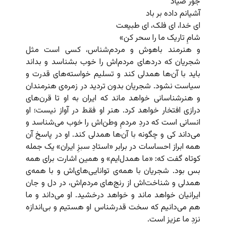
جور صیاد
آشیانم‌ داده بر باد
ای خدا، ای فلک، ای طبیعت
شامِ تاریک ما را سحر کن»
و هنرمند باهوش و مردم‌شناس، کسی است مثل
شجریان که دردهای مردم‌اش را خوب بشناسد و بداند
باید با آن‌ها همدلی کند و تسلیم خواسته‌های قدرت و
سیاست نشود. شجریان بدون تردید در زمره‌ی هنرمندان
و هنرشناسانی خواهد ماند که ایران به او تا قرن‌های
درازی افتخار خواهد کرد. هنر او فقط در آواز نیست؛ او
انسانی است که دردِ مردمِ وطن‌اش را خوب می‌شناسد و
می‌داند کی و چگونه با آن‌ها همدلی کند. او در پاسخ آن
همه ابراز احساسات در برابر «استادِ سبزِ ایران» یک جمله
کوتاه گفت که: «ما همد‌ل‌ایم» و همین اشارت برای همه
بس بود. شجریان با همه‌ی توانایی‌های‌اش و با همه‌ی
همدلی و شناخت‌اش از رنج‌های مردم‌اش، در دل و جان
ایرانیان خواهد ماند و خواهد درخشید. او می‌داند و ما
هم می‌دانیم که سخت قدرشناس او هستیم و بی‌اندازه
نزدِ ما عزیز است.