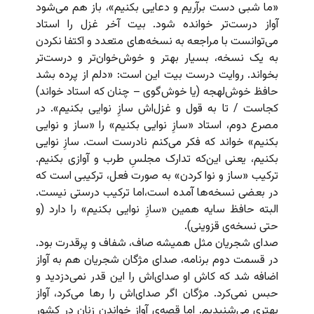
«ما شبی دست برآریم و دعایی بکنیم»، باز هم می‌شود
آواز درست‌تر خوانده شود. بیت آخر غزل را استاد
می‌توانست با مراجعه به نسخه‌های متعدد و اکتفا نکردن
به یک نسخه، بسیار بهتر و خوش‌خوان‌تر و درست‌تر
بخواند. روایت درست بیت این است: «دلم از پرده بشد
حافظ خوش‌لهجه (یا خوش‌گوی – چنان که استاد خواند)
کجاست / تا به قول و غزل‌اش سازِ نوایی بکنیم». در
مصرع دوم، استاد «سازِ نوایی بکنیم» را «ساز و نوایی
بکنیم» خواند که فکر می‌کنم نادرست است. سازِ نوایی
بکنیم، یعنی این‌که تدارک مجلسِ طرب و آوازی بکنیم.
ترکیب «ساز و نوا کردن» به صورت فعل، ترکیبی است که
در بعضی نسخه‌ها آمده است،‌اما ترکیب درستی نیست.
البته حافظ سایه همین «سازِ نوایی بکنیم» را دارد (و
حتی نسخه‌ی قزوینی).
صدای شجریان مثل همیشه صاف، شفاف و پرقدرت بود.
در قسمت دوم برنامه، صدای مژگان شجریان هم به آواز
اضافه شد که کاش او صدای‌اش را این قدر نمی‌دزدید و
حبس نمی‌کرد. مژگان اگر صدای‌اش را رها می‌کرد، آواز
بهتری می‌شنیدیم. اما قصه‌ی آواز خواندن زنان در کشور