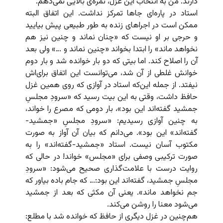
دارند. من به انتخاب این غزل، نمره‌ی بالایی نمی‌دهم.
استاد در پاره‌ای جاها تمرکز نداشت. این اتفاق البته
ممکن است در اجراهای زنده به طور طبیعی پیش بیایید
و حرجی بر او نیست که «چنان نماند و چنین نیز هم
نخواهد ماند» را ابتدا بخواند «چنین نماند و …» ولی بعد
آن را اصلاح کند. اما بیتی که دو بار خوانده شد و بار دوم
خوانش غلطی از آن شد،‌ می‌توانست این اتفاق برای‌اش
نیفتد. از جمله این‌که استاد در آوازی که روی همین غزل
حافظ داشت، وقتی به این بیت رسید که «سرودِ مجلسِ
جمشید گفته‌اند این بود»، بار دومی که مصرع را خواند،
به چنین آوازی رسیدیم: «سرودِ مجلسِ «جمشید‌-
گفته‌اند» این بود». می‌دانم که بیان آن آواز به صورت
مکتوب آسان نیست. استاد «جمشید-گفته‌اند» را به
صورت ترکیبی وصفی برای «مجلس» خواند! در حالی که
روایت درست با علامت‌گذاری صحیح می‌شود: «سرودِ‌
مجلسِ جمشید، گفته‌اند این بود:… که جام باده بیاور که
جم نخواهد ماند». یعنی آن مکثی که بعد از جمشید
می‌شود معنا را روشن می‌‌کند.
هم‌چنین در غزل دیگری از حافظ که خوانده شد با مطلع: