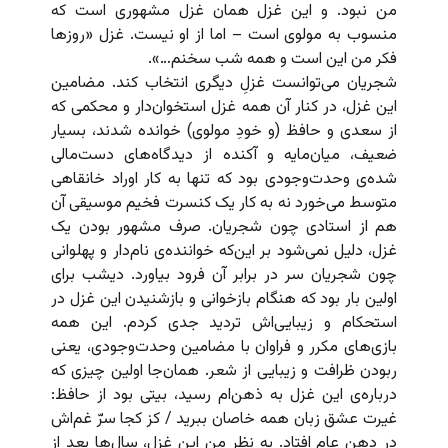
من نبود. و این غزل همان غزل مشهوری است که
منسوب به مولوی است – اما از او نیست. غزل «روزها
فکر من این است و همه شب سخنم…».
شجریان می‌توانست غزلِ دیگری انتخاب کند. مضامین
این غزل، در کنار آن همه غزل استخوان‌دار و محکمی که
از سعدی و حافظ (و خودِ مولوی) خوانده شدند، بسیار
ضعیف، میان‌مایه و آکنده از دیدگاه‌های دست‌مالی
شده‌ی وحدت‌وجودی بود که تنها به کار اوراد خانقاهی
متوسط می‌خورد نه به کار یک کنسرت فخیم موسیقی آن
هم از استادی چون شجریان. صرف مشهور بودن یک
غزل، دلیل نمی‌شود بر این‌که خواننده‌ی نام‌دار و پهلوانی
چون شجریان سر در برابر آن فرود بیاورد. دیشب برای
اولین بار بود که هنگام بازخوانی و بازشنیدن این غزل در
استحکام و زیبایی‌اش تردید جدی کردم. این همه
بازی‌های مکرر و فراوان با مضامین وحدت‌وجودی، یعنی
ربودن ظرافت و زیبایی از شعر. همان‌جا اولین چیزی که
درباره‌ی این غزل به ذهن‌ام رسید، بیتی بود از حافظ:
غیرت عشق زبان همه خاصان ببرید / کز کجا سرّ غم‌اش
در دهن عام افتاد. به نظر من این غزل، سال‌ها بعد از