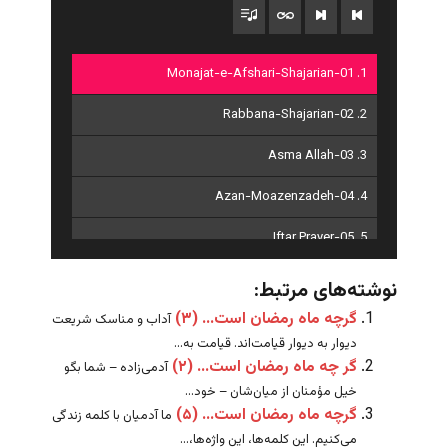
1. 01-Monajat-e-Afshari-Shajarian
2. 02-Rabbana-Shajarian
3. 03-Asma Allah
4. 04-Azan-Moazenzadeh
5. 05-Iftar Prayer
6. 06-Ramadhan Prayer
نوشته‌های مرتبط:
گرچه ماه رمضان است… (۳)
7. 07-Sahar Prayer
آداب و مناسک شریعت
دیوار به دیوار قیامت‌اند. قیامت به...
گر چه ماه رمضان است… (۲)
آدمی‌زاده – شما بگو
خیل مؤمنان از میان‌شان – خود...
گرچه ماه رمضان است… (۵)
ما آدمیان با کلمه زندگی
می‌کنیم. این کلمه‌ها، این واژه‌ها،...