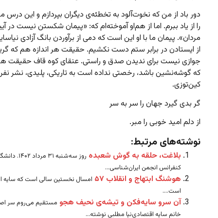
دور باد از من که نخوت‌آلود به تخطئه‌ی دیگران بپردازم و این درس م
را از یاد ببرم. اما از هم‌او آموخته‌ام که: «پیمان شکستن نیست در آی
مردان». پیمان ما با او این است که دمی از برآوردن بانگ آزادی نیاسا
از ایستادن در برابر ستم دست نکشیم. حقیقت هر اندازه هم که گریز
جوازی نیست برای ندیدن صدق و راستی. عنقای کوه قاف حقیقت هر
که گوشه‌نشین باشد، رخصتی نداده است به تاریکی، پلیدی، نشر نفر
کین‌توزی.
گر بدی گیرد جهان را سر به سر
از دلم امید خوبی را مبر.
نوشته‌های مرتبط:
بلاغت، حلقه به گوش شعبده
روز سه‌شنبه ۳۱ مرداد
کنفرانس انجمن ایران‌شناسی...
هوشنگ ابتهاج و انقلاب ۵۷
امسال نخستین سالی است که سایه از
است....
آن سرو سایه‌فکن و تیشه‌ی نحیف هجو
مستقیم می‌روم سر اص
خانم سایه اقتصادی‌نیا مطلبی نوشته...