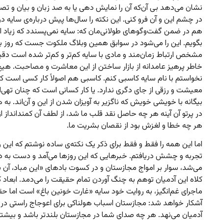
نشان می‌دهد بی‌ آن‌که آن را نمایش دهی یا به صد زبان و بیان و تصوی
در چشم این و آن فرو کنی. این نکته را سال‌ها پیش درباره‌ی سایه در
هم در ضمن گفت‌وگوهای طولانی‌مان که: سایه نمی‌پسندد که زیاد ا
بگویم. این را می‌شود در سوابق همین وبلاگ ملکوت جست که روز به
مشخص ارتباط زمان‌مند و مادی با سایه کم‌تر و کم‌تر شده است دقیقا
خاطر پرهیز عامدانه از بازار ساختن از این معاشرت و مصاحبت. هی
نخواستم با نام سایه کاسبی کنم. کاسبی هم اصولاً کار کسی است ک
معیشت و رزقی از جای دگری ندارد. یا کار کسانی است که چنان تهی‌ان
بیگانه با خویشی خویش که ناگزیر به آویزان شدن از این و آن‌اند. به ه
در پرتو آن آینه هر چه حاصل نقد قلب ما شد، از لطف آن کمندانداز ازل
هر چه خطا و لغزش بود از نقصان بشریت ما.
اما این همه را فقط و فقط برای ذکر یک نکته‌ی ساده نوشتم که این ر
تجربه و چشش دریافتم. خبرهایی که این روزها می‌آمد و دست به
می‌شد،‌ سوار بر امواج مجازستان و در کسوت بادهای «این مباد، آن ب
کلاه این آدمیان توهم به چنگ آوردن تمام حقیقت را می‌دمد. ابعاد 
ماجرای غم‌انگیز، به روایت خود سایه «غارت خونین باغ» است اما حق
آشکار خواهد شد: مجازستان اسباب هولناکی برای اعوجاج راستی در ا
آدمیان می‌نهد. هر چه صدای شما در مجازستان بلندتر باشد و بیشتر