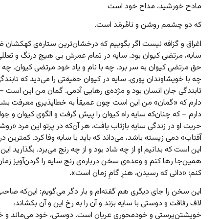
مادح خورشید، مداح خود است
که دو چشمم روشن و نامُرمَد است.
اغراق و گزافه نیست اگر بگوییم که درخشان‌ترین ستاره‌ی کهکشان ض
سایه، مرتضی کیوان بود. سایه در تمام عمرش بی هیچ درنگ و تعللی و
حق مرتضی کیوان به سر برد. چه با نام و یاد خود مرتضی کیوان. چه ب
چه با خویشاوندان پوری. سایه در کیوان حقیقتی را می‌دید که تابندگ
تابندگی جان انسان بود و مژده‌ی رهایی آدمی. گمان من این است – 
دارم که «گمان» من این است چون عمیقاً به خطاپذیری معرفت بشری
دارم – که چنان‌که سایه راه کیوان را پیش گرفت و الگوی کیوان و جوا
حریت او در زندگی سایه بازتاب یافت، هر آن‌که در پرتو این مرد «روشن‌
آفتاب» دمی زیسته باشد، می‌داند که باید با سایه وفا کرد. کمترین در
این است که بدانیم او از چه شاد بود و از چه رنج می‌برد. بگذارید این ن
همین‌جا رها کنم و وعده‌ی سخن درباره‌ی رنج سایه را گردن‌آویز زمان
کنم: «دانی که رسیدن، هنرِ گامِ زمان است».
این سخن را جای دیگری هم گفته‌ام و بار دگر می‌گویم: این‌که صاحب
لاف رفاقت و دوستی با سایه بزند و آن را به رخ این و آن بکشاند،
خویشتن‌پرستی و خودمحوری عریان است. دوستی، خود می‌ماند و خو