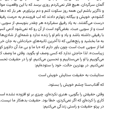
آلمان سرگردان. هیچ فکر نمی‌کردم روزی برسد که با این واقعیت مو
و ناگزیر باشم این همه روز سکوت کنم و دم برنیاورم. هر بار که دها
گشودم، خویش و بیگانه زنهارم دادند که لب فروبندم به حرمت رفیقم
درست می‌گفتند. به یاد رفیق سفرکرده هر چقدر بنویسم، از سویی ب
است و از سویی عبث. بغض‌آلود است از آن رو که نمی‌شود آدمی انس 
با رفیقی داشته باشد و یاد و نام او را زنده ندارد و شمه‌ای از شادی‌ها
به ما بخشید و رنج‌هایی که تا آخرین ثانیه‌های حیات‌اش به جان خری
اما از سویی عبث است چون باور دارم که «با ما و بی ما، آن دلاویز ک
زیباست». لذا حاجتی ندارد که کسی وصف او بگوید. وقتی ما وصف ک
می‌گوییم یا او را می‌ستاییم و تحسین می‌کنیم، او را در حقیقت تحس
نمی‌کنیم. در بهترین حالت، خود را ستوده‌ایم:
ستایشت به حقیقت ستایش خویش است
که آفتاب‌ستا چشم خویش را بستود.
وقتی حقیقتی را بگویی، هنری نکرده‌ای. چیزی بر تو افزوده نشده ا
کاری را کرده‌ای که اگر نمی‌کردی، خطا بود. حقیقت بدهکار ما نیست. 
در پرتو حقیقت و راستی زندگی می‌کنیم: