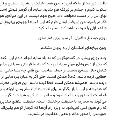
یافت. دور باد از ما که امروز با این همه اشارت و بشارت معنوی و تار
سکوت کنیم و چشم بر نیرنگ فرو بندیم. سایه، آن گوهر قیمتی است
بهای‌اش را از دست نخواهد داد. هیچ مهم نیست در این میانه‌ی غوغ
فکر می‌کنیم. من این‌قدر ایمان دارم که این غبارها چهره‌ی پرفروغ آن 
شاهد ازلی را تیره نخواهد کرد. صبر باید کرد:
روزی دو، باغ طاغیان، گر سبز بینی غم مخور
چون بیخ‌های اصلشان از راه پنهان بشکنم.
چند روزی پیش، در گفت‌وگویی که به یاد سایه انجام دادم این نکته ر
که یکی از درس‌های مهم سایه این بود که به ما فروتنی معرفتی بیاموز
شامل حال همه‌ی ماست از جمله صاحب این قلم. چه بسا جایی، م
خطایی کرده باشم. کاملاً ممکن است. حتی اگر به عیان پاره‌هایی از 
دیده باشم، همیشه ممکن است خطا کرده باشم. این فروتنی معرفت
که همیشه جایی را باز بگذاریم برای لغزش‌های انسانی‌مان. آن‌که با ی
قاطعیت از صدق و حقانیت خود و بطلان و تیرگی و شرارت دیگری 
می‌گوید به محاربه با حقیقت برخاسته است. حقیقت عنقای بلندپر
که رام هیچ کس نمی‌شود به ویژه رام آن‌ها که گرفتار توهم یقین‌اند و
خویشتن را محور عالم و معیار حقانیت می‌شمرند.