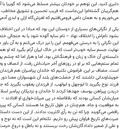
دلبری کنید، این توهم بر خودتان بیشتر مسلط می‌شود که گوییا با آف
هم‌گریبان گشته‌ام! این‌جاست که فریب تحسین و تشویق مخاطب ر
می‌خوریم و به همان دامی فرومی‌افتیم که لغزش‌گاه ازلی و ابدی آدم
یکی از نگرانی‌های بسیاری از دوستان این بود که مبادا در این اختلاف 
بشود نام‌اش را اختلاف نهاد – نام سایه آلوده شود یا به جنجالی خت
این نگرانی را به درستی می‌فهمم. این را نیز درک می‌کنم و به آن باور د
نهایت جسم سایه خوب‌تر است که در خاک ایران آرام بگیرد که او ه
دلبسته‌ی آن خاک و زبان و فرهنگ‌اش بود. اما و هزار اما که چشم پ
تمام ستم‌هایی که بر او در روزهای آخر حیات‌اش رفت، از انصاف و وف
است. مضاف بر این، فراموش نکنیم که خاندان پیامبران هم فرزندان 
خویشاوندانی داشتند که از خصلت‌های بلند آن شهسواران معنا دور بو
فرزند نوح بگیرید تا ابوجهل و ابولهب. از فرزندان یعقوب بگیرید که ج
دریدن پیراهن یوسف جهدها کردند تا خاندان و نزدیکان پیامبر اسلام
میان‌شان کسانی بودند که بلافاصله در پی میراث‌خواری او افتادند – یا 
به موقعیت و جاه. هم‌چنان در طول تاریخ ما هستند کسانی که پیروا
رافضی می‌گویند چرا که تن به رأی اکثریت ندادند. از این دست داستان
عبرت‌های تاریخ فراوان پیش رو داریم. نکته‌ام این است که نه نوح و
و علی از ضمیر دلدادگان‌شان رخت بربستند و نه باطل و دروغ حرمت