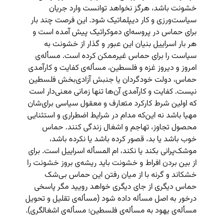
خشونت باشد، هرگز نخواهد توانست وارد جریان
سیاست‌ورزی و کار دیپلماتیک شود. این فرصت چند بار
برای حماس در پروسه‌ای دموکراتیک پیش آمده است و
هر بار اسراییل بنیان این عبور و گذار از خشونت به
سیاست را برای حماس غیرممکن کرده است. مسأله‌ی
امروز و دیروز غزه و فلسطین، مسأله‌ی کفایت و کارآمدی
حماس، دولت خودگردان یا جنبش آزادی‌بخش فلسطین
نیست. کفایت و کارآمدی آن‌ها تنها زمانی معنی‌دار است
که اولین شرط کارکرد متعارف و معقول سیاسی برای‌شان
مهیا باشد نه این‌که مدام در شرایط اضطراری و استثنایی
محصول تجاوز، تهاجم و اشغال زندگی کنند. حماس
خوب باشد یا بد، قصور کرده باشد یا نکرده باشد،
موشک‌پرانی بکند یا نکند، ام المسأله اسراییل است. برای
از بین بردن افراط و خشونت باید ریشه‌ی بروز خشونت را
خشکاند و گرنه با از میان رفتن این حماس بی‌شک
حماس دیگری از جای دیگری خواهد رویید مگر پاسخی
درخور به اصل مسأله داده شود (مسأله‌ی تقلیل و تحویل
مسأله‌ی یهود به مسأله‌ی فلسطین؛ مسأله‌ی اشغالگری).