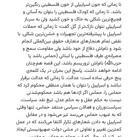
تا زمانی که خون اسراییلی از خون فلسطینی رنگین‌تر
باشد، تا زمانی که کودک فلسطینی را بتوان به آسانی و
فجیع‌ترین شکلی به خاک و خون کشید ولی به سرباز
اسراییلی نتوان نازک‌تر از گل گفت؛ تا زمانی که حملات
اسراییل با پیشرفته‌ترین تجهیزات و خشن‌ترین شکلی، با
نقض تمام هنجارهای متعارف حقوق بین‌المللی انجام
شود و نام‌اش دفاع از خود باشد ولی مقاومت سمج و
مصرانه‌ی طرف فلسطینی یا لبنانی (حماس باشد یا
حزب‌الله) نام‌اش تروریسم باشد، این قصه هم‌چنان
ادامه خواهد داشت. پاسخ این بحران در یک کلمه‌ی
پنج حرفی ساده است: عدالت. تا زمانی که عدالت برقرار
نباشد و اسراییل را نتوان با همان منطقی محکوم کرد که
حماس را، حماس اگر اژدها هم باشد محکوم‌شدنی
نیست به حکم عقل و به حکم عدل. تیغ نقد سیاست،
سیاست‌ورزان و فعالان سیاسی منتقد حماس، تنها وقتی
که به عیوب حماس می‌رسد تیز می‌شود و در مقابل
اسراییل به دادن شعارهای تکرار اکتفا می‌کنند که در عمل
کمترین تغییر و تفاوتی در مشی دولت صهیونیستی ایجاد
نمی‌کند (در حالی که این حمله به حماس و مقدس