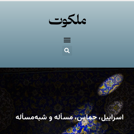
اسراییل، حماس، مسأله و شبه‌مسأله