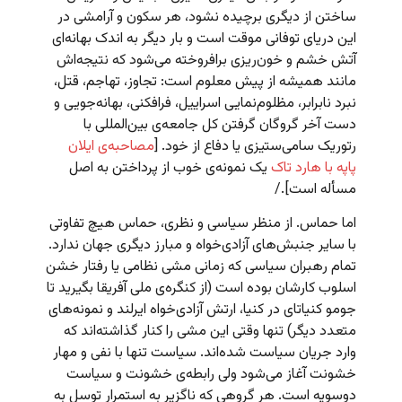
ساختن از دیگری برچیده نشود، هر سکون و آرامشی در
این دریای توفانی موقت است و بار دیگر به اندک بهانه‌ای
آتش خشم و خون‌ریزی برافروخته می‌شود که نتیجه‌اش
مانند همیشه از پیش معلوم است: تجاوز، تهاجم، قتل،
نبرد نابرابر، مظلوم‌نمایی اسراییل،‌ فرافکنی، بهانه‌جویی و
دست آخر گروگان گرفتن کل جامعه‌ی بین‌المللی با
رتوریک سامی‌ستیزی یا دفاع از خود. [
مصاحبه‌ی ایلان
پاپه با هارد تاک
یک نمونه‌ی خوب از پرداختن به اصل
مسأله است]./
اما حماس. از منظر سیاسی و نظری، حماس هیچ تفاوتی
با سایر جنبش‌های آزادی‌خواه و مبارز دیگری جهان ندارد.
تمام رهبران سیاسی که زمانی مشی نظامی یا رفتار خشن
اسلوب کارشان بوده است (از کنگره‌ی ملی آفریقا بگیرید تا
جومو کنیاتای در کنیا، ارتش آزادی‌خواه ایرلند و نمونه‌های
متعدد دیگر) تنها وقتی این مشی را کنار گذاشته‌اند که
وارد جریان سیاست شده‌اند. سیاست تنها با نفی و مهار
خشونت آغاز می‌شود ولی رابطه‌ی خشونت و سیاست
دوسویه است. هر گروهی که ناگزیر به استمرار توسل به