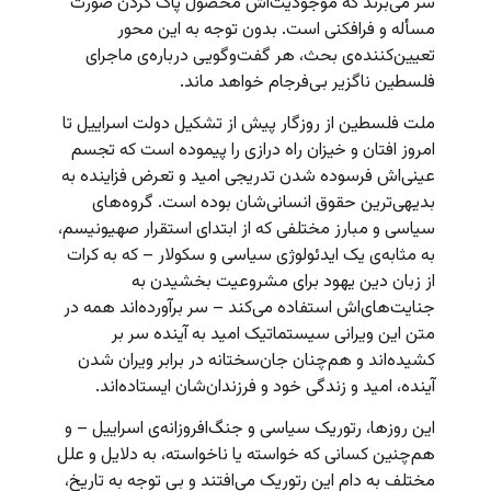
سر می‌برند که موجودیت‌اش محصول پاک کردن صورت
مسأله و فرافکنی است. بدون توجه به این محور
تعیین‌کننده‌ی بحث، هر گفت‌وگویی درباره‌ی ماجرای
فلسطین ناگزیر بی‌فرجام خواهد ماند.
ملت فلسطین از روزگار پیش از تشکیل دولت اسراییل تا
امروز افتان و خیزان راه درازی را پیموده است که تجسم
عینی‌اش فرسوده‌ شدن تدریجی امید و تعرض فزاینده به
بدیهی‌ترین حقوق انسانی‌شان بوده است. گروه‌های
سیاسی و مبارز مختلفی که از ابتدای استقرار صهیونیسم،
به مثابه‌ی یک ایدئولوژی سیاسی و سکولار – که به کرات
از زبان دین یهود برای مشروعیت‌ بخشیدن به
جنایت‌های‌اش استفاده می‌کند – سر برآورده‌اند همه در
متن این ویرانی سیستماتیک امید به آینده سر بر
کشیده‌اند و هم‌چنان جان‌سختانه در برابر ویران شدن
آینده،‌ امید و زندگی خود و فرزندان‌شان ایستاده‌اند.
این روزها، رتوریک سیاسی و جنگ‌افروزانه‌ی اسراییل – و
هم‌چنین کسانی که خواسته یا ناخواسته، به دلایل و علل
مختلف به دام این رتوریک می‌افتند و بی توجه به تاریخ،