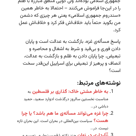
جمهوری اسلامی بوده‌اند ولی گویی منطق مبارزه با ظلم
را در این‌جا فراموش می‌کنند – احتمالا به خاطر همین
«سندروم جمهوری اسلامی» یعنی هر چیزی که دشمن
من بگوید حتماً باید خلاف‌اش فکر کرد و خلاف‌اش عمل
کرد.
پاسخ مسأله‌ی غزه، بازگشت به عدالت است و پایان
دادن فوری و بی‌قید و شرط به اشغال و محاصره و
تبعیض. چرا پایان دادن به ظلم و بازگشت به عدالت،
انصاف و پرهیز از تبعیض برای اسراییل این‌قدر سخت
است؟
نوشته‌های مرتبط:
به خاطر مشتی خاک: گذاری بر فلسطین
به
مناسبت نخستین سالروز درگذشت ادوارد سعید، حمید
دباشی در...
چرا غزه می‌تواند مسأله‌ی ما هم باشد؟ یا چرا
هست؟
سیاست بین‌المللی در بحران است. این بحران تازه
نیست. در...
زُنّارداری در نهان
چند نکته را فهرست‌وار می‌نویسم و