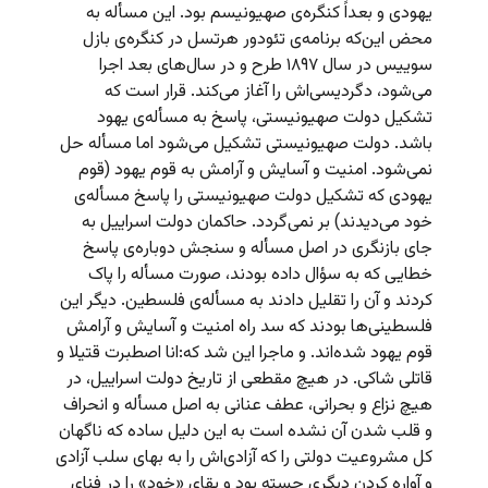
یهودی و بعداً کنگره‌ی صهیونیسم بود. این مسأله به
محض این‌که برنامه‌ی تئودور هرتسل در کنگره‌ی بازل
سوییس در سال ۱۸۹۷ طرح و در سال‌های بعد اجرا
می‌شود، دگردیسی‌اش را آغاز می‌کند. قرار است که
تشکیل دولت صهیونیستی، پاسخ به مسأله‌ی یهود
باشد. دولت صهیونیستی تشکیل می‌شود اما مسأله حل
نمی‌شود. امنیت و آسایش و آرامش به قوم یهود (قوم
یهودی که تشکیل دولت صهیونیستی را پاسخ مسأله‌ی
خود می‌دیدند) بر نمی‌گردد. حاکمان دولت اسراییل به
جای بازنگری در اصل مسأله و سنجش دوباره‌ی پاسخ
خطایی که به سؤال داده بودند، صورت مسأله را پاک
کردند و آن را تقلیل دادند به مسأله‌ی فلسطین. دیگر این
فلسطینی‌ها بودند که سد راه امنیت و آسایش و آرامش
قوم یهود شده‌اند. و ماجرا این شد که:‌انا اصطبرت قتیلا و
قاتلی شاکی. در هیچ مقطعی از تاریخ دولت اسراییل، در
هیچ نزاع و بحرانی، عطف عنانی به اصل مسأله و انحراف
و قلب شدن آن نشده است به این دلیل ساده که ناگهان
کل مشروعیت دولتی را که آزادی‌اش را به بهای سلب آزادی
و آواره کردن دیگری جسته بود و بقای «خود» را در فنای