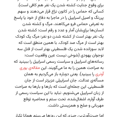
برای وقوع جنایت کشته شدن یک نفر هم کافی است).
کسانی که حماس را در کانون نزاع قرار می‌دهند و سهم
پررنگ و اصیل اسراییل را در ماجرا به دفاع از خود یا پاسخ
به تعرض حماس فرو می‌کاهند، مرگ و کشته شدن
انسان‌ها برای‌شان آمار و عدد و رقم است: کشته شدن
یک نفر بهتر است از کشته شدن دو نفر؛ مرگ یک کودک
بهتر است از مرگ صد کودک. با همین منطق است که
لابد سوزانده شدن یک فلسطینی بهتر است از قتل سه
نوجوان یهودی (شوخی نیست عین واقعیت است؛
رسانه‌های اسراییل و سیاست رسمی اسراییل را ببینید که
به صراحت همین را به ما می‌گویند. این‌
مقاله‌ی یوری
آونری
را ببینید). یعنی دوباره باز می‌گردیم به همان
مسأله‌ی عدالت. جان اسراییلی عزیزتر است از جان
فلسطینی. این جمله‌ای است که بارها و بارها به صراحت
از زبان اسراییل می‌شنویم. نباید با این سیاست رسمی از
طرف آواره، اشغال‌شده، تحت ستم و محاصره توقع
مهربانی و صلح و همزیستی داشت.
اما حیرت‌آورترین چیزی که این روزها می‌بینم همانا تکرار