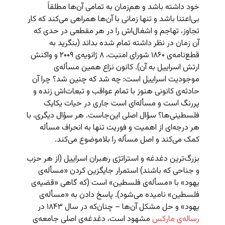
خود داشته باشد و هم‌زمان به تمامی آن‌ها مطلقاً
بی‌اعتنا باشد و تنها زمانی با آن‌ها همراهی می‌کند که کار
تجاوز، تهاجم و اشغال‌اش را در هر مقطعی در حدی که
آن زمان در نظر داشته تمام شده بداند (بنگرید به
قطع‌نامه‌ی ۱۸۶۰ شورای امنیت، ۸ ژانویه‌ی ۲۰۰۹ و واکنش
ارتش اسراییل به آن). کانون نزاع همین مسأله‌ی
موجودیت اسراییل است: چه شد که چنین شد؟ چرا آن
حادثه‌ی کانونی هنوز با تمام عواقب و تبعات‌اش زنده و
پررنگ است و مسأله‌ای است جاری در حیات یکایک
فلسطینی‌ها؟ سؤال اصلی این‌جاست. هر سؤال دیگری، با
هر درجه‌ای از اهمیت و فوریت تنها به انحراف مسأله
کمک می‌کند و اصل مسأله را بلاموضوع می‌کند.
بزرگ‌ترین دغدغه و استراتژی رهبران اسراییل (از هر حزب
و جناحی که باشند) استمرار جایگزین کردن «مسأله‌ی
یهود» با «مسأله‌ی فلسطین» است (که گاهی «قضیه‌ی
فلسطین» نامیده می‌شود). پاسخ دادن به «مسأله‌ی
یهود» و حل مشکل آن‌ها – چنان‌که در سال ۱۸۴۳ در
رساله‌ی مارکس
مشهود است، دغدغه‌ی اصلی جامعه‌ی