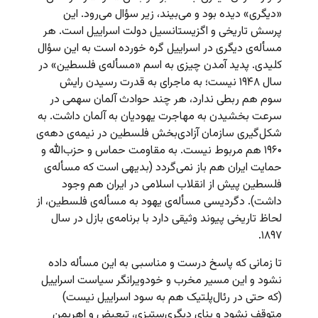
«دیگری» دیده بود و می‌‌بیند، زیر سؤال می‌رود. این
پرسش تاریخی و اگزیستانسیل دولت اسراییل است. هر
مسأله‌ی دیگری در اسراییل گره خورده است به این سؤال
کلیدی. پدید آمدن چیزی به اسم «مسأله‌ی فلسطین» در
سال ۱۹۴۸ نیست؛ به ماجرای به قدرت رسیدن رایش
سوم هم ربطی ندارد، هر چند حوادث آلمان سهمی در
سرعت بخشیدن به مهاجرت یهودیان به آلمان داشت. به
شکل‌گیری سازمان آزادی‌بخش فلسطین در نیمه‌ی دهه‌ی
۱۹۶۰ هم مربوط نیست. به مقاومت حماس و حزب‌الله و
حمایت ایران هم باز نمی‌گردد (بدیهی است که مسأله‌ی
فلسطین پیش از انقلاب اسلامی در ایران هم وجود
داشت). دگردیسی مسأله‌ی یهود به مسأله‌ی فلسطین، از
لحاظ تاریخی پیوند وثیقی دارد با برنامه‌ی بازل در سال
۱۸۹۷.
تا زمانی که پاسخ درست و مناسبی به این مسأله داده
نشود و این مسیر مخرب و خودویرانگر سیاست اسراییل
(که حتی در رئال‌پلتیک هم به سود اسراییل نیست)‌
متوقف نشود و بنای دیگری‌ستیزی، تبعیض و اهریمن