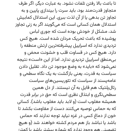
تا باعث بالا رفتن تلفات نشود. به عبارت دیگر، اگر طرف
متجاوز قدرت‌مند بود، باید سرت را بیندازی پایین و به
تجاوز تن بدهی یا از آن لذت ببری. این استدلال کمابیش
استدلال همان کسانی است که می‌گویند اگر به زنی تجاوز
شد، مشکل از خودش بوده است که جوری لباس
پوشیده که باعث تحریک مردان شده است. هیچ کس
تردیدی ندارد که اسراییل پیشرفته‌ترین ارتش منطقه را
دارد. هیچ کس در قساوت قلب و خشونت محض و
بی‌منطق اسراییل تردیدی ندارد. اما از این «است» نتیجه
نمی‌‌شود که «باید» به وضع موجود تن داد. تقلیل دادن
سیاست به قدرت، یعنی بازگشت به یک نگاه سطحی و
عامه‌پسند از سیاست که تئوریسین‌های سیاست
رئال‌پلتیک هم قایل به آن نیستند. از دل همین
سطحی‌نگری و ابتذال نظری است که حق در برابر قدرت
همیشه مغلوب است (و لابد باید مغلوب باشد). کسانی
که به حماس توصیه می‌کنند دست از مقاومت بکشد تا
خون از دماغ کسی در غزه نیاید توجه ندارند که حماس
باشد یا نباشد باز هم مردم کشته خواهند شد (و هیچ
تضمینی هم وجود ندارد که شماره بیشتر باشد یا کمتر؛