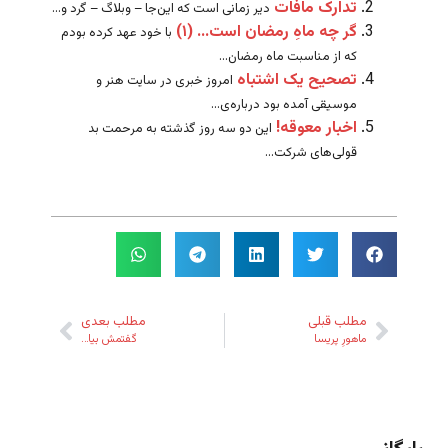
تدارک مافات
دیر زمانی است که این‌جا – وبلاگ – گرد و...
گر چه ماهِ رمضان است… (۱)
با خود عهد کرده بودم
که از مناسبت ماه رمضان...
تصحیح یک اشتباه
امروز خبری در سایت هنر و
موسیقی آمده بود درباره‌ی...
اخبار معوقه!
این دو سه روز گذشته به مرحمت بد
قولی‌های شرکت...
مطلب قبلی
مطلب بعدی
ماهورِ پریسا
گفتمش بیا…