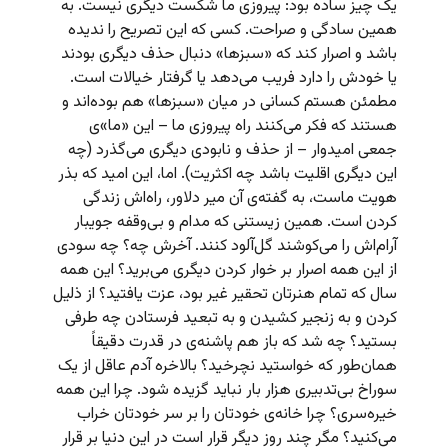
یک چیز ساده بود: پیروزی ما شکست دیگری نیست. به
همین سادگی و صراحت. کسی که این تصریح را ندیده
باشد و اصرار کند که «سبزها» دنبال حذف دیگری بودند
یا خودش را دارد فریب می‌دهد یا گرفتار خیالات است.
مطمئن هستم کسانی در میان «سبزها» هم بوده‌اند و
هستند که فکر می‌کنند راه پیروزی ما – این «ما»ی
جمعی امیدوار – از حذف و نابودی دیگری می‌گذرد (چه
این دیگری اقلیت باشد چه اکثریت). اما، این امید که بذر
هویت ماست، به گفته‌ی آن میر دلاور، راه‌اش زندگی
کردن است. همین زیستنی که مدام و بی‌وقفه جویبار
آرام‌اش را می‌کوشند گل‌آلود کنند. آخرش چه؟ چه سودی
از این همه اصرار بر خوار کردن دیگری می‌برید؟ این همه
سال که تمام هنرتان تحقیر غیر بود، عزت یافتید؟ از ذلیل
کردن و به زنجیر کشیدن و به تبعید فرستادن چه طرفی
بستید؟ چه شد که باز هم پاشنه‌ی در قدرت دقیقاً
همان‌طور که خواستید نچرخید؟ بالاخره آدم عاقل از یک
سوراخ بی‌تدبیری هزار بار نباید گزیده شود. چرا این همه
خیره‌سری؟ چرا خانه‌ی خودتان را بر سر خودتان خراب
می‌کنید؟ مگر چند روز دیگر قرار است در این دنیا بر قرار