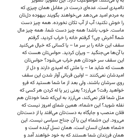
به پا می‌کنند، موضوعیت دارد. این تصویر، تصویر
ناامیدی است. عده‌ای درست در مقابل همان چیزی که
به مردم امید می‌دهد می‌خواهند بگویند بیهوده دل‌تان
را خوش نکنید؛ آب از آب تکان نخورده. همه چیز دست
ماست. خوب باشد!‌ همه چیز دست شما، همه چیز مال
شما! آخرش چی؟ گرفتم خانه‌ را خراب کردید، گرفتم
سقف این خانه را بر سر ما – یا کسانی که خیال می‌کنید
با آن‌ها می‌جنگید – ویران کردید. حواس‌تان هست که
این سقف سر خودتان هم خراب می‌شود؟ حواس‌تان
هست که شاید ما – یا ملتی که امیدی دارند و دل از
امیدشان نمی‌کنند – اولین قربانی آوار شدن این سقف
روی سرشان باشند، ولی بعد از ما شما هستید که فرو
خواهید رفت؟ می‌ارزد؟ یعنی زیر پا له کردن هر کسی که
مثل شما فکر نمی‌کند، می‌ارزد به این‌که شما خودتان هم
نفله شوید؟ این «شما»، همین شمای امروز نیست که
فلان منصب و جایگاه به دست‌تان می‌افتد یا از دست‌تان
می‌رود. این «شما» این یا آن جناح سیاسی نیست. این
«شما» همان انسان است، همان نسل آینده است و
همان فرزندان شما هستند که به خود خواهند آمد و