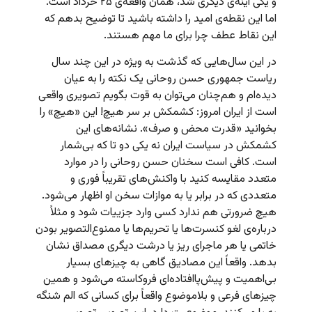
و یکی آینه‌ی دیگری شد، همان واقعه‌ی ۲۵ خرداد است.
اما این نقطه‌ی امید را داشته باشید تا توضیح بدهم که
این نقاط عطف چرا برای ما مهم هستند.
در این سال‌هایی که گذشت به ویژه در این چند سال
ریاست جمهوری حسن روحانی یک نکته را به عیان
دیده‌ام و هم‌چنان می‌توان به قوت بگویم تصویری واقعی
است از ایران امروز: کشمکش بر سر هیچ! این «هیچ» را
بخوانید «قدرت محض و صرف». نشانه‌های این
کشمکش در سیاست ایران نه یکی دو تا که بی‌شمار
است. کافی است سخنان حسن روحانی را در موارد
متعدد مقایسه کنید با واکنش‌های تقریباً فوری و
متعددی که در برابر یا به موازات سخن او اظهار می‌شود.
هیچ ضرورتی هم ندارد کسی وارد جزییات شود و مثلاً
درباره‌ی لغو کنسرت‌ها یا تحریم‌ها یا ممنوع‌التصویر بودن
خاتمی یا هر ماجرای ریز یا درشت دیگری مصداق نشان
بدهد. واقعاً این مصادیق گاهی به چیزهای بسیار
بی‌اهمیت و پیش‌پاافتاده‌ای فروکاسته می‌شود و همین
چیزهای فرعی و بلاموضوع واقعاً برای کسانی که الم شنگه