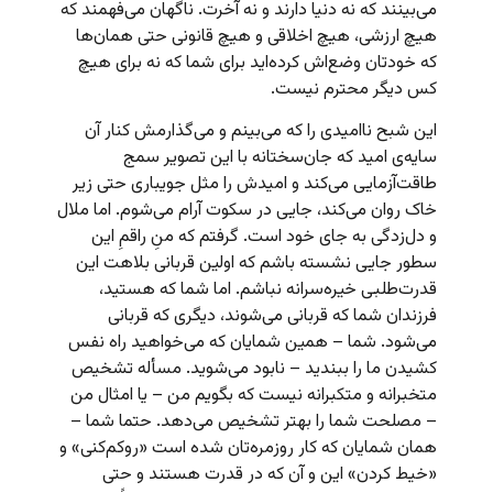
می‌بینند که نه دنیا دارند و نه آخرت. ناگهان می‌فهمند که
هیچ ارزشی، هیچ اخلاقی و هیچ قانونی حتی همان‌ها
که خودتان وضع‌اش کرده‌اید برای شما که نه برای هیچ
کس دیگر محترم نیست.
این شبح ناامیدی را که می‌بینم و می‌گذارمش کنار آن
سایه‌ی امید که جان‌سختانه با این تصویر سمج
طاقت‌آزمایی می‌کند و امیدش را مثل جویباری حتی زیر
خاک روان می‌کند، جایی در سکوت آرام می‌شوم. اما ملال
و دل‌زدگی به جای خود است. گرفتم که منِ راقمِ این
سطور جایی نشسته باشم که اولین قربانی بلاهت این
قدرت‌طلبی خیره‌سرانه نباشم. اما شما که هستید،
فرزندان شما که قربانی می‌شوند، دیگری که قربانی
می‌شود. شما – همین شمایان که می‌خواهید راه نفس
کشیدن ما را ببندید – نابود می‌شوید. مسأله تشخیص
متخبرانه و متکبرانه نیست که بگویم من – یا امثال من
– مصلحت شما را بهتر تشخیص می‌دهد. حتما شما –
همان شمایان که کار روزمره‌تان شده است «روکم‌کنی» و
«خیط کردن» این و آن که در قدرت هستند و حتی