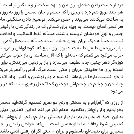
درد از دست رفتن مخمل برای من و الهه سخت‌تر و سنگین‌تر است تا 
هر چند ترنج هم درد و رنجی را که جسم و جان مخمل را روز به روز
به ساعت می‌کاهد می‌بیند و حس می‌کند. توضیح دادن سنگینی ماجر
هر کسی آسان نیست،‌ به ویژه برای کسانی که در زندگی‌شان با رفیقی ن
جنس و نوع خودشان نزیسته باشند. مسأله فقط انسانیت و لطافت
نیست. مسأله درک لرزان بودن حیات است. مسأله استیصال آدمی ا
برابر بی‌رحمی طبعی طبیعت. دیروز برای ترنج که لگوهای‌اش را می‌س
خراب می‌کرد می‌گفتم که خانه‌ای را که الآن ساخته‌ای باز خراب می‌کنی
کوزه‌گر دهر چنین جام لطیف، می‌سازد و باز بر زمین می‌زندش. برای ا
است؛ برای ما حقیقتی عریان و مکرر است. مرگ، آدمی را آدمی‌تر می‌کن
تازه‌ای نیست. بارها درباره‌اش نوشته‌ام ولی نوشتن و گفتن و ادراک ک
چشیدن و چشم در چشم‌اش دوختن کجا؟ مثل زهری است که در رگ
می‌دود.
از روزی که آرام‌آرام و به سختی و رنج دو نفری تصمیم گرفته‌ایم مخمل 
بخوابانیم و از رنج‌اش بکاهیم، مدام فکر می‌کنم که این کمترین دین
به این رفیق قدیمی داریم: باری از دوشش برداریم؛ رنجی از رنج‌اش بک
کمترین شرط رفاقت ما با او همین است. این‌که بخواهی رفیقی را به 
بسپاری برای نتیجه‌ای نامعلوم و لرزان – حتی اگر آن رفیق آدمی باشد د