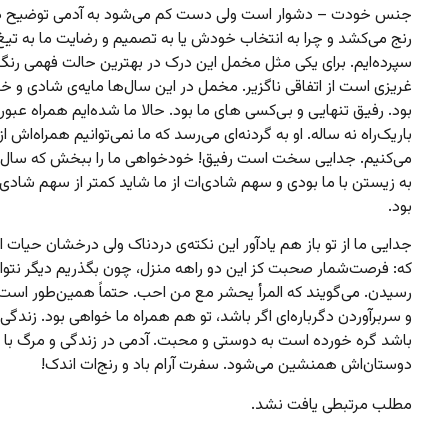
جنس خودت – دشوار است ولی دست‌ کم می‌شود به آدمی توضیح دا
رنج می‌کشد و چرا به انتخاب خودش یا به تصمیم و رضایت ما به تیغ
سپرده‌ایم. برای یکی مثل مخمل این درک در بهترین حالت فهمی رنگ 
غریزی است از اتفاقی ناگزیر. مخمل در این سال‌ها مایه‌ی شادی و خ
بود. رفیق تنهایی و بی‌کسی های ما بود. حالا ما شده‌ایم همراه عبور ا
باریک‌راه نه ساله. او به گردنه‌ای می‌رسد که ما نمی‌توانیم همراه‌اش از
می‌کنیم. جدایی سخت است رفیق! خودخواهی ما را ببخش که سال‌ها
به زیستن با ما بودی و سهم شادی‌ات از ما شاید کمتر از سهم شادی ت
بود.
جدایی ما از تو باز هم یادآور این نکته‌ی دردناک ولی درخشان حیات
که: فرصت‌شمار صحبت کز این دو راهه منزل، چون بگذریم دیگر نتوا
رسیدن. می‌گویند که المرأ یحشر مع من احب. حتماً همین‌طور است.
و سربرآوردن دگرباره‌ای اگر باشد، تو هم همراه ما خواهی بود. زندگی
باشد گره خورده است به دوستی و محبت. آدمی در زندگی و مرگ با
دوستان‌اش همنشین می‌شود. سفرت آرام باد و رنج‌ات اندک!
مطلب مرتبطی یافت نشد.