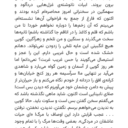
برون بروند. ابیات نانوشته‌ی غزل‌هایی دردآلود و
سهمگین در سخنرانی امروز محاصره‌ام کرده بودند و
اکنون که فارغ از جمع به فراخوانی آن‌ها نشسته‌ام،
می‌بینم که آن زخم‌ها را دوباره نخواهم خورد! تا من
باشم که قلم و کاغذ را در اتاقم جا گذاشته باشم! ثانیه‌ها
سخت می‌گذرند و سنگین و من تلخم و زهرآگین. گویی
هیچ انگبینی این مایه‌ تلخی را زدودن نمی‌تواند. دهانم
خشک شده است و حال غریبی دارم. این را عجز و
استیصال می‌گویند یا حس غریب غربت؟ نمی‌دانم!‌ اما
هر روز گویی از آسمان و زمین گواه می‌بارد و شاهدی
می‌آید بر تنهایی ما! سرآسیمه هر روز کنج خیابان‌ها و
کرانه‌ی افق را دزدانه از خودم نگاه می‌کنم و باز حیران‌تر از
پیش به دامن چشمان خود می‌آویزم که دیدن بس است!
صلای نابینایی است اکنون. شاید ماهی نگذشته باشد که
می‌گفتم سخن گفتن بس است و سکوت باید. حالا گویی
به ندیدن می‌خواهم برسم. نگفتن، ندیدن، نخفتن، نرفتن
. . . عجب قرابتی دارد این اوصاف با مرگ! «ای حیات
عاشقان در مردگی». بعضی وقت‌ها مرگ را با تمام وجود