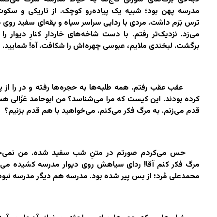
مدرسه پهن بود؛ شبیه یک پیاده‌رو کوچک. از تاریکی و سکو
ترس بَرَم داشت. مردی با ردایی سراسر سیاه و یقه‌ای سفید روی د
می‌زد. نزدیک‌تر رفتم. با دست‌ شاخه‌های خاردارِ کنارِ دیوار را 
برگشت. لبخندی ملایم، عبوسی چهره‌اش را شکافت. آه! شمایید.
عقب عقب رفتم. همه طلبه‌ها به حجره‌ها رفته و در را از
کرده بودند. این کیست که مرا می‌شناسد؟ من ابوحامد غزّالی هس
قدم می‌زنم. به مرگ فکر می‌کنم. می‌خواهید با هم قدم بزنیم؟
حس می‌کردم صورتم در متنِ شب سفید شده. من نمی‌خ
مرگ فکر کنم آقا! ردای سیاهش روی دیوار مدرسه کشیده می‌
محمدعلی مُرد؛ از بس پیر شده بود. مدرسه هم دیگر مدرسه نبود