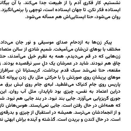
نشستیم. کار فکری آدم را از طبیعت جدا می‌کند. با آن بیگانه
ایستاده فکر نکن. تا جهان ایستاده است، توجهی را برنمی‌انگیزد. 
روان می‌شود، حتا ایستایی‌اش هم مسأله می‌شود.
پیکرِ زن‌ها به ازدحامِ صدای موسیقی و نور جان می‌داد
مختلف با بوهای تن‌شان می‌آمیخت. شمیمِ شادی از سالن متصاع
زن‌هایی که در قم می‌دیدم، همه به نظرم خپل می‌آمدند، حتا 
چاق هم نبودند. شاید در عمرشان یک دلِ سیر نرقصیده بودند. زی
مقنعه، حتا نمی‌شد سبک قدم برداشت. کریستیانا تنِ سرافرا
موهای پریشانِ روی صورتش را با حرکتی مثل بال زدن پروانه کنار
پاریس روی جامِ کنیاک می‌غلطید. لبه‌ی جام روی لبش برق می
دراین اعتماد به نفس، چیزی بود ناپایدار، مثل آب روان. این 
جوری گریزپایی می‌آوَرَد. جایی بند نبود. در بند جایی هم نبود. شب
که همه‌اش در حال رفتن است. جایی نمی‌ایستد. هوس‌هاش تازه
و از انجمادشان می‌ترسد. همیشه در استقبال از چیزی و بدرقه‌ی 
است. در حال کَندن و بریدن است. گذشته و آینده براش ابهتی ندا