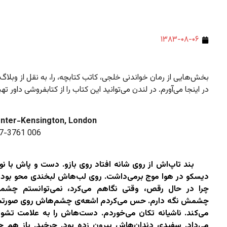
۱۳۸۳-۰۸-۰۶
بخش‌هایی از رمان خواندنی خلجی، کاتب کتابچه، را، به نقل از وبل
در اینجا می‌آورم. در لندن می‌توانید این کتاب را از کتابفروشی داور تهی
nter-Kensington, London
7-3761 006
بند تاپ‌اش از روی شانه افتاد روی بازو. دست و پاش با ن
دیسکو در هوا موج برمی‌داشت. روی لب‌هاش لبخندی محو بود. 
چرا در حال رقص، وقتی نگاهم می‌کرد، نمی‌توانستم چشمم
چشمش نگه دارم. حس می‌کردم اشعه‌ی چشم‌هاش روی صورتم
می‌کند. ناشیانه تکان می‌خوردم. دست‌هاش را به علامت تش
می‌داد. سفیدی دندان‌هاش بیرون زده بود. چرخید. باز هم چ