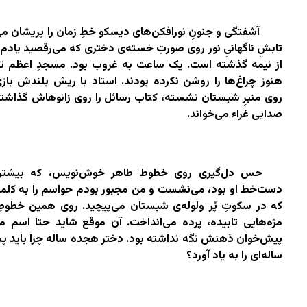
آشفتگی و جنونِ نورافکن‌های دیسکو خطِ زمان را پریشان می‌
تابشِ ناگهانیِ نور روی صورتِ خسته‌ی دختری که می‌رقصید یادم
از نیمه گذشته است. یک ساعت به غروب بود. مسجدِ اعظم تا
هنوز چراغ‌ها را روشن نکرده بودند. استاد با ریش بلندش بازی
روی منبرِ شبستان نشسته، کتاب رسائل را روی زانوهاش گذاشته 
صدایی غراء می‌خواند.
حس دل‌گیری روی خطوط طاهر خوش‌نویس، که بیشتر 
دست‌خط او بود، می‌نشست و من مجبور بودم حواسم را به کلم
که در سکوتِ پُر ولوله‌ی شبستان می‌پیچید. روی همین خطوط
مژه‌هایی تابیده، پرده می‌انداخت. آن موقع شاید حتا اسم م
پیش‌خوان ذهنش نگه نداشته بود. دختر هجده ساله چرا باید پ
ساله‌ای را به یاد آورد؟