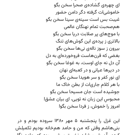
ای چهره‌ی گشاده‌ی صحرا سخن بگو
خاموشی‌ات گرفته دگر دامن حضور
غیبت بس است سینه‌ی سینا سخن بگو
هم‌صحبت تمام نهنگان عالمی
با موج‌های پر صلابت دریا سخن بگو
بالاتری ز پرده‌ی این گوش‌های تنگ
بیرون ز سوز ناله‌ی نی‌ها سخن بگو
بغضی که قرن‌هاست فروخورده‌ای به دل
آن دل نه جای اوست، به غوغا سخن بگو
در دیرها عیانی و در کعبه‌ای نهان
ای نورِ کفر و سر هویدا سخن بگو
با هر کلامِ جاری‌ات از بطن خاک ما
جوشیده‌ است جان مسیحا سخن بگو
محبوسِ این زبان نه تویی، ای بیان عشق!
امروز را خموش، ز فردا سخن بگو!
این غزل را پنجشنبه ۵ مهر ۱۳۸۰ سروده بودم و در
بنی‌هاشم وقتی که من و حامد هم‌خانه بودیم تکمیلش