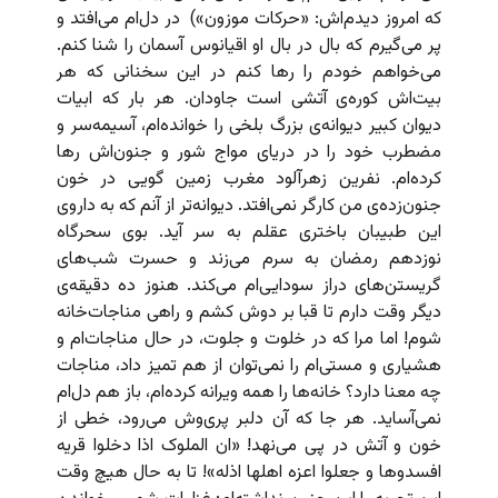
که امروز دیدم‌اش: «حرکات‌ موزون»)
در دل‌ام می‌افتد و
پر می‌گیرم که بال در بال او اقیانوس آسمان را شنا کنم.
می‌خواهم خودم را رها کنم در این سخنانی که هر
بیت‌اش کوره‌ی آتشی است جاودان. هر بار که ابیات
دیوان کبیر دیوانه‌ی بزرگ بلخی را خوانده‌ام، آسیمه‌سر و
مضطرب خود را در دریای مواج شور و جنون‌اش رها
کرده‌ام. نفرین زهر‌آلود مغرب زمین گویی در خون
جنون‌زده‌ی من کارگر نمی‌افتد. دیوانه‌تر از آنم که به داروی
این طبیبان باختری عقلم به سر آید. بوی سحرگاه
نوزدهم رمضان به سرم می‌زند و حسرت شب‌های
گریستن‌های دراز سودایی‌ام می‌کند. هنوز ده دقیقه‌ی
دیگر وقت دارم تا قبا بر دوش کشم و راهی مناجات‌خانه
شوم! اما مرا که در خلوت و جلوت، در حال مناجات‌ام و
هشیاری و مستی‌ام را نمی‌توان از هم تمیز داد، مناجات
چه معنا دارد؟ خانه‌ها را همه ویرانه کرده‌ام، باز هم دل‌ام
نمی‌آساید. هر جا که آن دلبر پری‌وش می‌رود، خطی از
خون و آتش در پی می‌نهد! «ان الملوک اذا دخلوا قریه
افسدوها و جعلوا اعزه اهلها اذله»! تا به حال هیچ‌ وقت