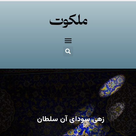
زهی سودای آن سلطان