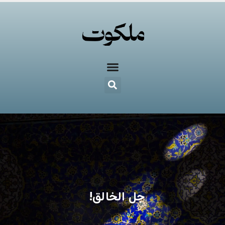
جل الخالق!