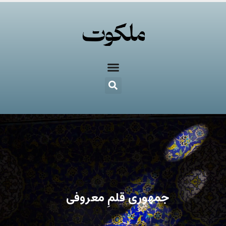
جمهوری قلمِ معروفی