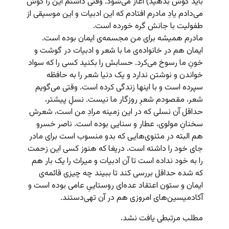
باید گوش بدهید) آغاز می‌شود. وقتی داشتم این را گوش
می‌دادم یادِ مادرم افتادم که این ادبیات و این موسیقی از
طفولیت با جانش گره خورده است.
مادرم همیشه برای من مجسمه‌ی ایمان بوده است.
ایمان هم در خانواده‌ی ما با شعر و ادبیات در گوشت و
خونِ ما رسوخ می‌کرد. حسابش را بکنید کسی را که سواد
خواندن و نوشتن ندارد و یک دنیا شعر را به حافظه
سپرده است و با اینها زندگی کرده است. وقتی می‌گویم
شعر، مقصودم شعرِ روزگار ما نیست. نسلِ پیشتر،
حداقل آن نسلی که در این زمینه مرادِ من است، شعرش
سخنانِ مولوی، عطار و سنایی بوده است. ناصر خسرو
هم البته در مثنوی‌هایی که بدو منسوب است برای مادر
جای خود را داشته است. دریغا که هنوز کسی این زحمت
را به خود نداده است تا آن ادبیات و میراث را یک بار هم
که شده حداقل بررسی کند تا ببیند چه چیزی قائمه‌ی
ایمان و ستون اعتقاد عده‌ای روستاییِ عامی بوده است و
آکادمیسین‌های امروزی هم در آن تهی‌دستند.
مطلب مرتبطی یافت نشد.