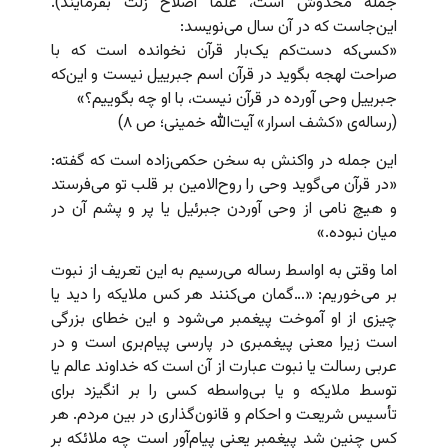
جمله مخدوش است، علما اصلاح زلت بفرمایند).
این‌جاست که در آن سال می‌نویسد:
«کسی‌که دست‌کم یک‌بار قرآن نخوانده است که با
صراحت لهجه بگوید در قرآن اسم جبرییل نیست و این‌که
جبرییل وحی آورده در قرآن نیست، با او چه بگوییم؟»
(رساله‌ی «کشف اسرار» آیت‌الله خمینی؛ ص ۸)
این جمله در واکنش به سخن حکمی‌زاده است که گفته:
«در قرآن می‌گوید وحی را روح‌الامین بر قلب تو می‌فرستد
و هیچ نامی از وحی آوردن جبرئیل یا پر و پشم آن در
میان نبوده.»
اما وقتی به اواسط رساله می‌رسیم به این تعریف از نبوت
بر می‌خوریم: «…گمان می‌کنند هر کس ملایکه را دید یا
چیزی از او آموخت پیغمبر می‌شود و این خطای بزرگی
است زیرا معنی پیغمبری در پارسی پیام‌بری است و در
عربی رسالت یا نبوت عبارت از آن است که خداوند عالم یا
توسط ملایکه و یا بی‌واسطه کسی را بر انگیزد برای
تأسیس شریعت و احکام و قانون‌گذاری در بین مردم. هر
کس چنین شد پیغمبر یعنی پیام‌آور است چه ملائکه بر