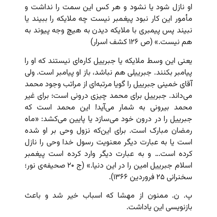
او نازل شود یا نشود و هر کس این سمت را نداشت و
مأمور این کار نبود پیغمبر نیست چه ملایکه را ببیند یا
نبیند پس پیمبری با ملایکه دیدن به هیچ وجه پیوند به
هم نیست.» (ص ۱۲۶ کشف اسرار)
یعنی این وسط ملایکه یا جبرییل کاره‌ای نیستند که او را
پیامبر بکنند. جبرییلی هم نباشد، باز او پیامبر است. ولی
آقای خمینی جبرییل را گویا مرتبه‌ای از مراتب وجود محمد
می‌داند. جبرییل برای محمد چیزی درونی است؛ برای غیر
محمد بیرونی به شمار می‌آید! این محمد است که
جبرییل را در درون خود می‌سازد یا پایین می‌کشد: «ماه
رمضان مبارک است. برای این‌که نزول وحی بر او شده
است یا به عبارت دیگر معنویت رسول خدا وحی را نازل
کرده است… و به عبارت دیگر وارد کرده است پیغمبر
اسلام جبرییل امین را در این دنیا.» (ج ۲۰ صحیفه‌ی نور؛
سخنرانی ۲۵ فروردین ۱۳۶۶).
پ. ن. ممنون از مهشا که اسباب خیر شد و باعث
بازنویسی این یاداشت.