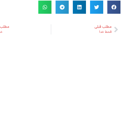
مطلب قبلی
مطلب 
قحط خدا
خش